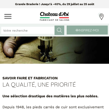
Grande Braderie ! Jusqu’à -40%, du 29 juillet au 25 août
INSPIREZ-MOI
CANAPÉS ET FAUTEUILS
MEUBLES ET DÉCO
Tissus Greensofa
PAR CATÉGORIE
850 tissus et 250 cuirs
Chaises
SAVOIR FAIRE ET FABRICATION
Coussins
LA QUALITÉ, UNE PRIORITÉ
PAR MATIÈRE
Enfilades
Luminaires
Une sélection drastique des matières les plus nobles.
Canapés cuir
Objets déco
Canapés tissu
Tableaux
Depuis 1948, les pieds carrés de cuir sont exclusivement