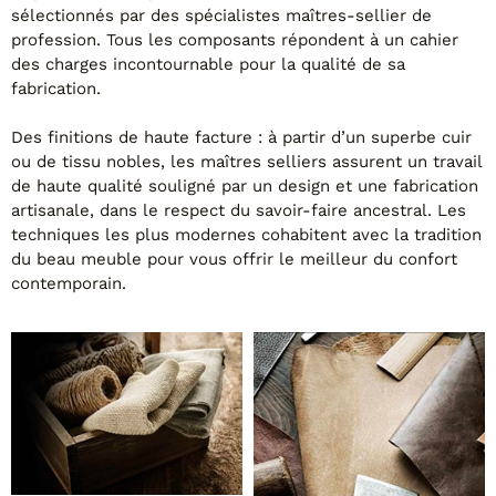
Tables basses
sélectionnés par des spécialistes maîtres-sellier de
Tables repas
profession. Tous les composants répondent à un cahier
Tapis
des charges incontournable pour la qualité de sa
fabrication.
PAR STYLE
Des finitions de haute facture : à partir d’un superbe cuir
Classique
ou de tissu nobles, les
maîtres selliers assurent un travail
Contemporain
de haute qualité souligné par un design et une fabrication
Industriel
artisanale, dans le respect du savoir-faire ancestral. Les
techniques les plus modernes cohabitent avec la tradition
du beau meuble pour vous offrir le meilleur du confort
contemporain.
PAR FORME
Canapés avec méridienne