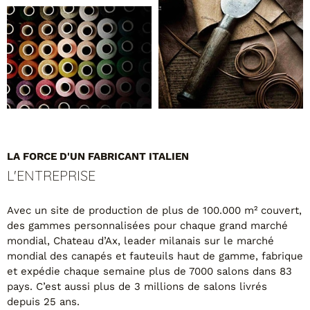
Canapés convertibles
Canapés d'angle
Canapés droits
Canapés modulables
Canapés relax
Fauteuils de relaxation D-Stress
PAR TAILLE
Canapés 2 places
LA FORCE D'UN FABRICANT ITALIEN
Canapés 3 places
L'ENTREPRISE
Canapés 4 places
Canapés panoramiques
Fauteuils
Avec un site de production de plus de 100.000 m² couvert,
Poufs
des gammes personnalisées pour chaque grand marché
mondial, Chateau d’Ax, leader milanais sur le marché
CANAPÉS
mondial des canapés et fauteuils haut de gamme, fabrique
et expédie chaque semaine plus de 7000 salons dans 83
Tous les produits
pays. C’est aussi plus de 3 millions de salons livrés
depuis 25 ans.