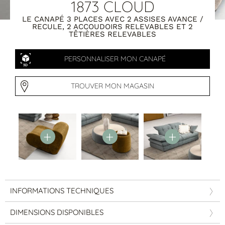
Tables basses
1873 CLOUD
Tables repas
LE CANAPÉ 3 PLACES AVEC 2 ASSISES AVANCE /
Tapis
RECULE, 2 ACCOUDOIRS RELEVABLES ET 2
TÊTIÈRES RELEVABLES
PAR STYLE
PERSONNALISER MON CANAPÉ
Classique
Contemporain
TROUVER MON MAGASIN
Industriel
INFORMATIONS TECHNIQUES
PAR FORME
DIMENSIONS DISPONIBLES
Canapés avec méridienne