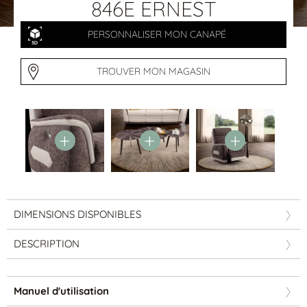
Tables basses
846E ERNEST
Tables repas
Tapis
PERSONNALISER MON CANAPÉ
PAR STYLE
TROUVER MON MAGASIN
Classique
Contemporain
Industriel
DIMENSIONS DISPONIBLES
DESCRIPTION
PAR FORME
Manuel d'utilisation
Canapés avec méridienne