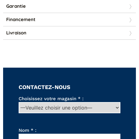
Canapés convertibles
Garantie
Canapés d'angle
Canapés droits
Financement
Canapés modulables
Canapés relax
Livraison
Fauteuils de relaxation D-Stress
PAR TAILLE
Canapés 2 places
Canapés 3 places
Canapés 4 places
Canapés panoramiques
CONTACTEZ-NOUS
Fauteuils
Poufs
Choisissez votre magasin * :
CANAPÉS
Tous les produits
Nom * :