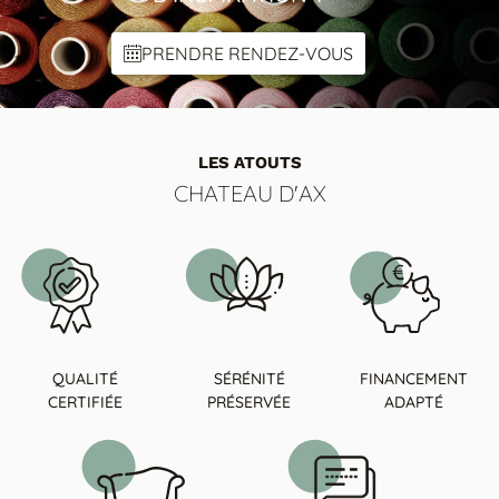
COLORIS 2
PRENDRE RENDEZ-VOUS
Others
Cat 1 : Cuir Family
LES ATOUTS
Cat 4 : Cuir Master
CHATEAU D'AX
Cat 5 : Cuir Luxury
Cat 6 : Cuir Aniline
Cat B : Tissu B
Cat Extra : Tissu Extra
QUALITÉ
SÉRÉNITÉ
FINANCEMENT
Cat Spécial : Tissu Spécial
CERTIFIÉE
PRÉSERVÉE
ADAPTÉ