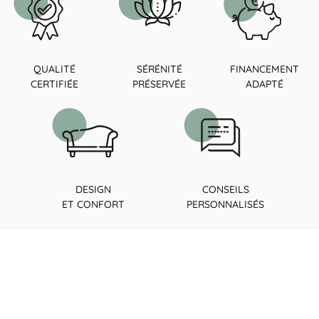
Tables basses
Tables repas
Tapis
PAR STYLE
QUALITÉ
SÉRÉNITÉ
FINANCEMENT
CERTIFIÉE
PRÉSERVÉE
ADAPTÉ
Classique
Contemporain
Industriel
DESIGN
CONSEILS
ET CONFORT
PERSONNALISÉS
PAR FORME
Canapés avec méridienne