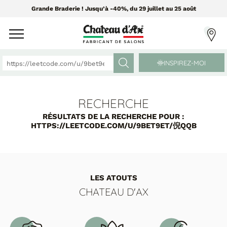
Grande Braderie ! Jusqu’à -40%, du 29 juillet au 25 août
INSPIREZ-MOI
RECHERCHE
CANAPÉS ET FAUTEUILS
MEUBLES ET DÉCO
RÉSULTATS DE LA RECHERCHE POUR :
HTTPS://LEETCODE.COM/U/9BET9ET/倪QQB
Tissus Greensofa
PAR CATÉGORIE
850 tissus et 250 cuirs
Chaises
Coussins
LES ATOUTS
PAR MATIÈRE
Enfilades
CHATEAU D'AX
Luminaires
Canapés cuir
Objets déco
Canapés tissu
Tableaux