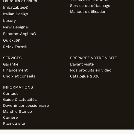
FAUTEUILS ET POUFS
Fauteuils et poufs
Service de détachage
Imbattables®
Manuel d’utilisation
Tous les produits
Italian Design
Luxury
Voir tous les produits et collections
New Design®
Panoram'Angles®
Quicklit®
Relax Form®
SERVICES
PRÉPAREZ VOTRE VISITE
Garantie
L’avant visite
Financement
Nos produits en vidéo
Choix et conseils
Catalogue 2026
INFORMATIONS
Contact
Guide & actualités
Devenir concessionnaire
Marchio Storico
Carrière
Plan du site