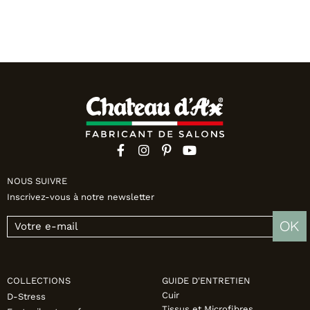
Canapés convertibles
Canapés d'angle
Canapés droits
Canapés modulables
Canapés relax
Fauteuils de relaxation D-Stress
PAR TAILLE
Canapés 2 places
Canapés 3 places
Canapés 4 places
NOUS SUIVRE
Canapés panoramiques
Inscrivez-vous à notre newsletter
Fauteuils
Poufs
OK
CANAPÉS
Tous les produits
COLLECTIONS
GUIDE D'ENTRETIEN
Cuir
D-Stress
Tissus et Microfibres