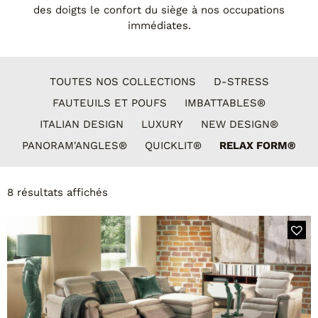
Tables basses
des doigts le confort du siège à nos occupations
Tables repas
immédiates.
Tapis
PAR STYLE
TOUTES NOS COLLECTIONS
D-STRESS
Classique
FAUTEUILS ET POUFS
IMBATTABLES®
Contemporain
ITALIAN DESIGN
LUXURY
NEW DESIGN®
Industriel
PANORAM'ANGLES®
QUICKLIT®
RELAX FORM®
8 résultats affichés
PAR FORME
Canapés avec méridienne