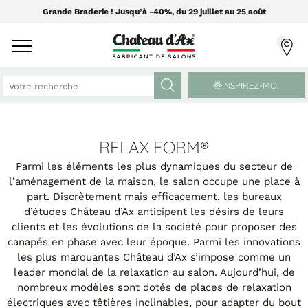
Grande Braderie ! Jusqu’à -40%, du 29 juillet au 25 août
INSPIREZ-MOI
CANAPÉS ET FAUTEUILS
MEUBLES ET DÉCO
RELAX FORM®
Parmi les éléments les plus dynamiques du secteur de
l’aménagement de la maison, le salon occupe une place à
Tissus Greensofa
PAR CATÉGORIE
part. Discrètement mais efficacement, les bureaux
850 tissus et 250 cuirs
d’études Château d’Ax anticipent les désirs de leurs
Chaises
clients et les évolutions de la société pour proposer des
Coussins
canapés en phase avec leur époque. Parmi les innovations
PAR MATIÈRE
Enfilades
les plus marquantes Château d’Ax s’impose comme un
Luminaires
leader mondial de la relaxation au salon. Aujourd’hui, de
Canapés cuir
Objets déco
nombreux modèles sont dotés de places de relaxation
Canapés tissu
Tableaux
électriques avec têtières inclinables, pour adapter du bout