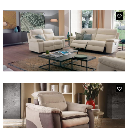
344E ANGLE
Canapé d'angle panoramique Gris & Blanc
MODÈLE 699E
Canapé Relax 3 Places Cuir Crème