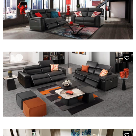
FAUTEUILS ET POUFS
Tous les produits
Voir tous les produits et collections
MODÈLE 358E POLRI
Canapé 3 places 2 relax 4 moteurs
en cuir Master