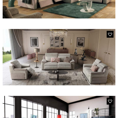
Canapés convertibles
Canapés d'angle
Canapés droits
Canapés modulables
Canapés relax
Fauteuils de relaxation D-Stress
344E GREY
L'élément 3 places, 2 relax électriques + chaise longue en
PAR TAILLE
microfibre épaisse
Canapés 2 places
Canapés 3 places
Canapés 4 places
Canapés panoramiques
Fauteuils
Poufs
CANAPÉS
206E VENTADOR
Tous les produits
Le canapé 3 places en tissu 2 relax électriques