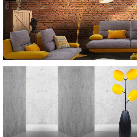
Lampadaire Effet Bougies Multicolor
MODÈLE FLAM&LUCE GALANT JAUNE
Lampadaire Style Industriel en Jaune Safran