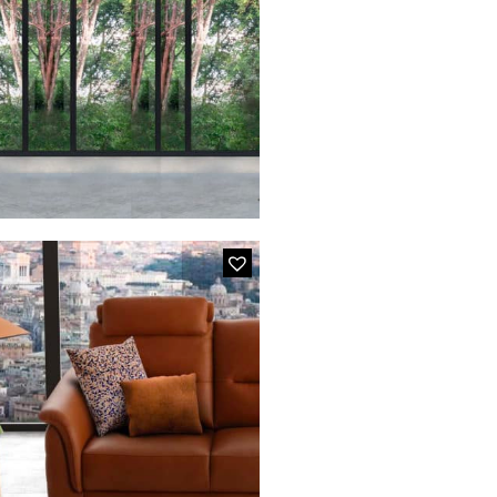
es et Beige
 COROLLE
en Bois