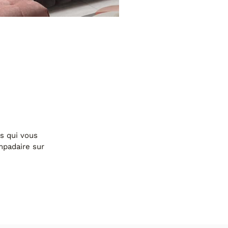
LLI
es qui vous
mpadaire sur