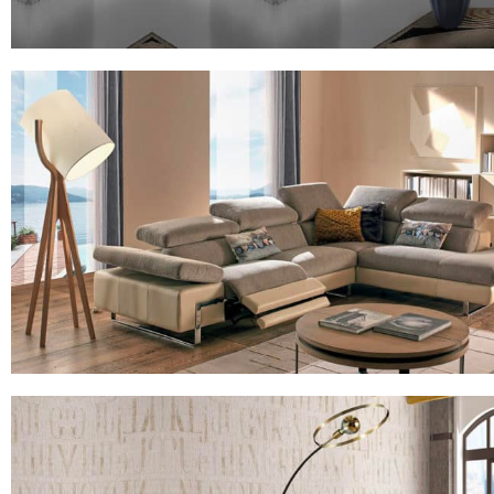
MODÈLE ENVY FOLHA NOIRE ET JAUNE
Lampadaire Design Noir et Jaune
MODÈLE FLAM&LUCE SHOOTING