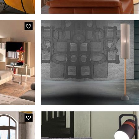
MODÈLE FLAM&LUC
Lampadaire Effet 
MODÈLE ENVY L