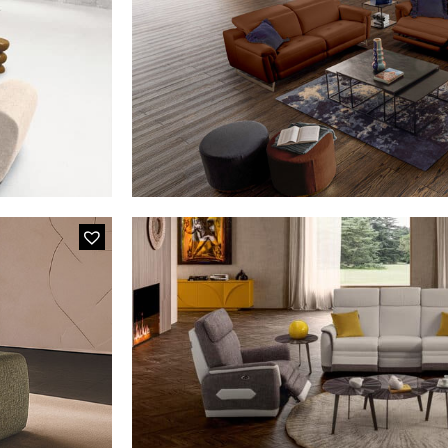
 dossiers "up &
L'élément 2 places + l'élément d'angle 
IS02 ROLAND (D
relevables et 2
Le canapé 3 places avec 2 relax électriques