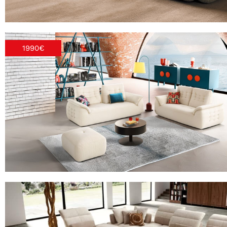
1990€
4650 STELVIO
Maxi canapé avec 2 assises coulissantes électrique
2610 FELIX