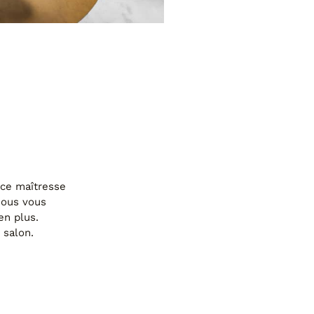
N
ecule en tissu 3D
èce maîtresse
nous vous
en plus.
 salon.