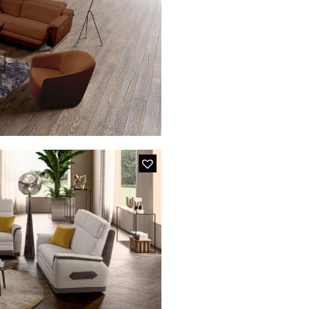
chauffeuse 1 place et pouf.
ROIT)
 bimoteurs en cuir coloris cuoio