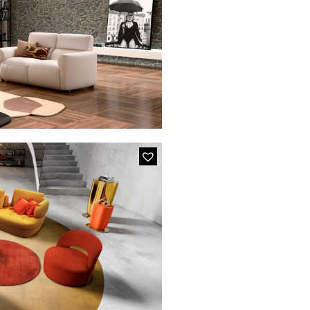
en tissu avec 3 dossiers
uble profondeurs
A