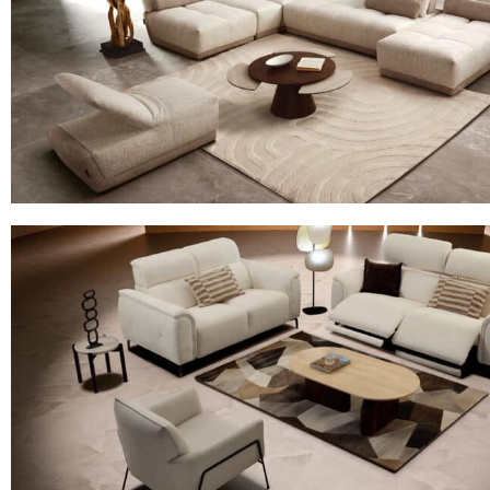
Le canapé 3 places en tissu avec 2 dossiers avance/recule, as
profondeurs
3904 FANTASTICO