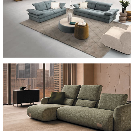
Le canapé 3 places avance/recule avec 2 accoudoirs relevables et
down".
1873 CLOUD
Le canapé 3 places avec 2 assises avance / recule, 2 accoudoirs 
têtières relevables