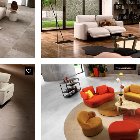
L’élément 3 places + chaise longue 
sises double
avance/recule, assises do
385F WONK