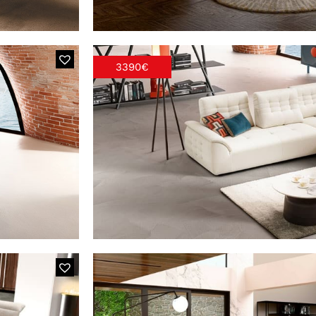
3390€
846E ERNES
s
2610 FELIX + CHAI