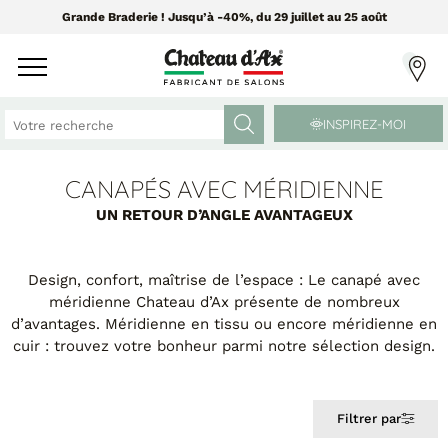
Grande Braderie ! Jusqu’à -40%, du 29 juillet au 25 août
INSPIREZ-MOI
CANAPÉS AVEC MÉRIDIENNE
CANAPÉS ET FAUTEUILS
MEUBLES ET DÉCO
UN RETOUR D’ANGLE AVANTAGEUX
Tissus Greensofa
PAR CATÉGORIE
Design, confort, maîtrise de l’espace : Le canapé avec
850 tissus et 250 cuirs
méridienne Chateau d’Ax présente de nombreux
Chaises
d’avantages. Méridienne en tissu ou encore méridienne en
Coussins
cuir : trouvez votre bonheur parmi notre sélection design.
PAR MATIÈRE
Enfilades
Luminaires
Canapés cuir
Objets déco
Canapés tissu
Filtrer par
Tableaux