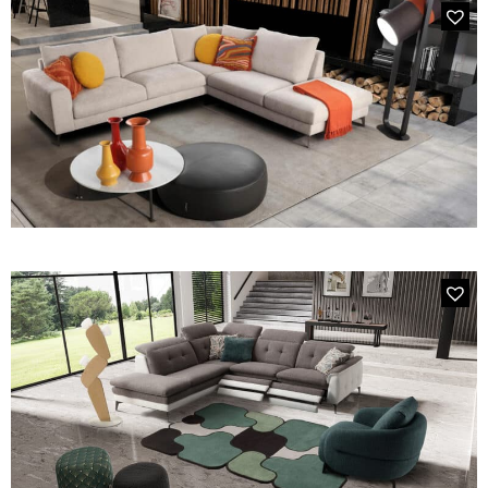
3939 DRIVER
Le canapé d'angle à têtière relevable, assise avance/recule
double profondeur.
4001 – LONGISLAND
Canapé panoramique en tissu