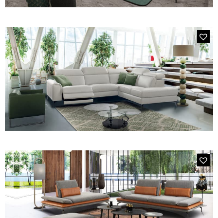
272E DINO
Canapé d’angle 4/5 places modulable, 2 relax électriques + 5
têtières relevables multipositions en cuir et tissu
MODÈLE REB8 BINGO BLANC
Canapé d'angle Panoramique Cuir Blanc