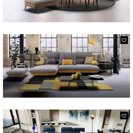
MODÈLE 2327 SUZUKA
Canapé 3 places en coloris 1 cuir cognac 4037 et coloris 2 tissu
gris GRC 93
MODÈLE 1780 MONZA CHAISE LONGUE
Canapé d’angle 3 places,
chaise longue en tissu bi-color