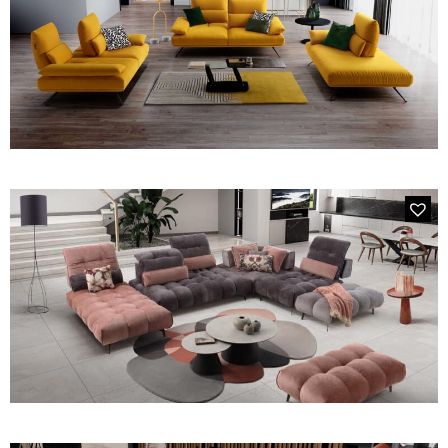
FAUTEUILS ET POUFS
Tous les produits
Voir tous les produits et collections
MODÈLE 2394 ORCHESTRA
Le canapé 3 places avec 2 dossiers avance/recule, assise
double profondeur et 2 accoudoirs relevables en tissu
bouclettes