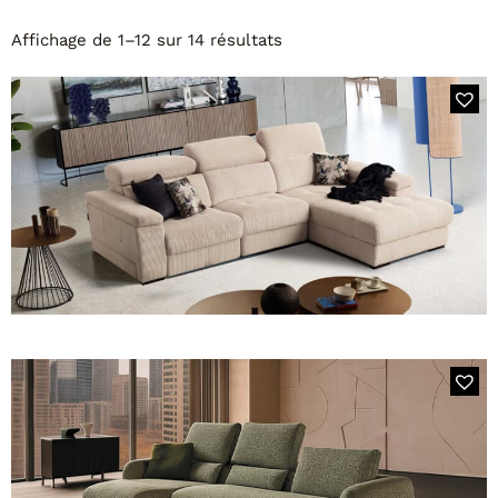
Tables basses
Tables repas
Affichage de 1–12 sur 14 résultats
Tapis
PAR STYLE
Classique
Contemporain
Industriel
1158 PLAYER
L'élément 3 places avec 2 assises coulissantes et chaise longue
coffre
PAR FORME
Canapés avec méridienne