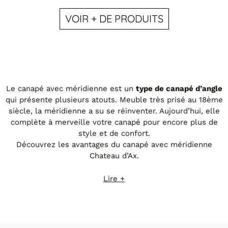
MODÈLE REB8 CUIR
VOIR + DE PRODUITS
Canapé d'angle Panoramique Cuir Taupe
Le canapé avec méridienne est un
type de canapé d’angle
qui présente plusieurs atouts. Meuble très prisé au 18ème
siècle, la méridienne a su se réinventer. Aujourd’hui, elle
complète à merveille votre canapé pour encore plus de
style et de confort.
Découvrez les avantages du canapé avec méridienne
Chateau d’Ax.
Lire +