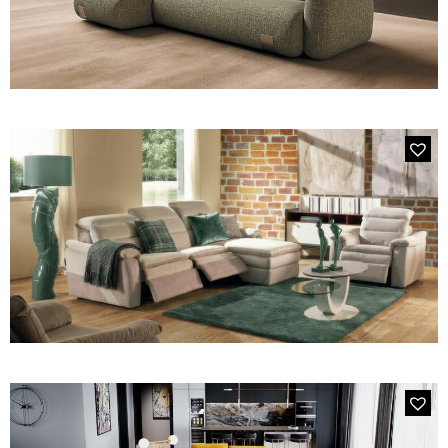
Canapés convertibles
Canapés d'angle
Canapés droits
Canapés modulables
Canapés relax
Fauteuils de relaxation D-Stress
4650 STELVIO
PAR TAILLE
Maxi canapé avec 2 assises coulissantes électriques
Canapés 2 places
Canapés 3 places
Canapés 4 places
Canapés panoramiques
Fauteuils
Poufs
CANAPÉS
Tous les produits
344E GREY
L'élément 3 places, 2 relax électriques + chaise longue en
microfibre épaisse