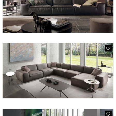
Canapés convertibles
Canapés d'angle
Canapés droits
Canapés modulables
Canapés relax
Fauteuils de relaxation D-Stress
PAR TAILLE
MODÈLE 3814 AVENUE
Canapés 2 places
Canapé d'angle 4 places en Cuir Marron
Canapés 3 places
Canapés 4 places
Canapés panoramiques
Fauteuils
Poufs
CANAPÉS
Tous les produits