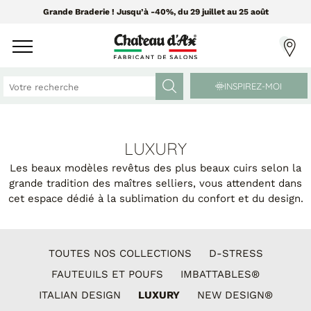
Grande Braderie ! Jusqu’à -40%, du 29 juillet au 25 août
INSPIREZ-MOI
CANAPÉS ET FAUTEUILS
MEUBLES ET DÉCO
LUXURY
Les beaux modèles revêtus des plus beaux cuirs selon la
grande tradition des maîtres selliers, vous attendent dans
Tissus Greensofa
PAR CATÉGORIE
cet espace dédié à la sublimation du confort et du design.
850 tissus et 250 cuirs
Chaises
Coussins
PAR MATIÈRE
Enfilades
TOUTES NOS COLLECTIONS
D-STRESS
Luminaires
FAUTEUILS ET POUFS
IMBATTABLES®
Canapés cuir
Objets déco
Canapés tissu
ITALIAN DESIGN
LUXURY
NEW DESIGN®
Tableaux