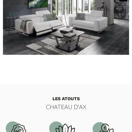
MODÈLE 3814 ANGLE
FAUTEUILS ET POUFS
Canapés d'angle panoramique en Cuir Marron
Tous les produits
Voir tous les produits et collections
MODÈLE 268E CAMP
Canapé Droit Relax Cuir Blanc
LES ATOUTS
CHATEAU D'AX