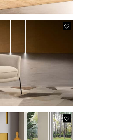
TO
êtière relevable et ajustable
en tissu jaune tournesol