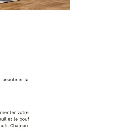
1
.00
er Tissu Orange
 peaufiner la
rémenter votre
uil et le pouf
poufs Chateau