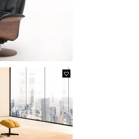
A
7
n cuir noir et en bois