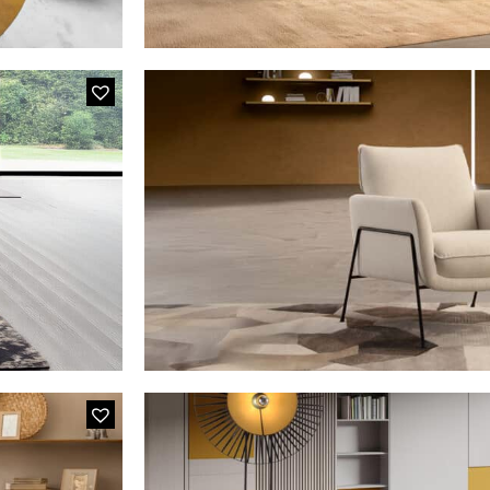
PM01 GIOT
Le fauteuil de relaxation manuel avec sa t
manuellement et son pouf coordonné 