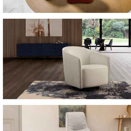
IS01 INDIAN
Le canapé 3 places avance / recule en tissu 3D
IS04 ROD