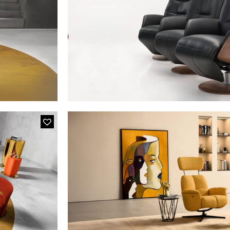
IS06 AREN
têtière relevable
MODÈLE 581
Fauteuil de relaxation électrique
e