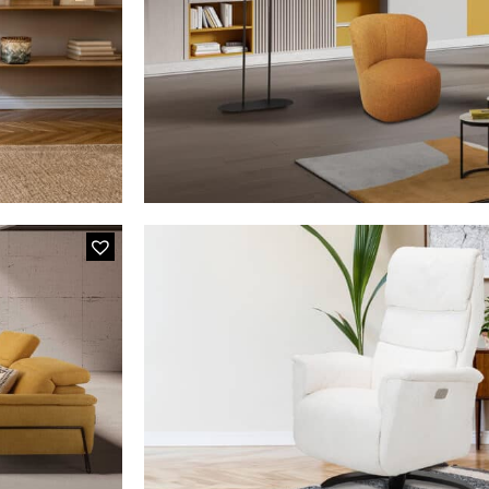
IS05 NOVA
nt)
1360