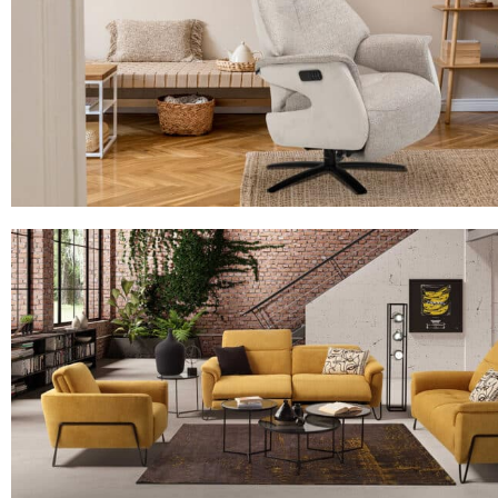
Le fauteuil en tissu tournant et rocking chair (bascula
MODÈLE 8125