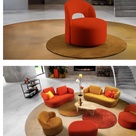
Le fauteuil de relaxation électrique bi-moteurs zéro gravity avec sa 
et inclinable manuellement en tissu vert céladon
IS07 QUEENS