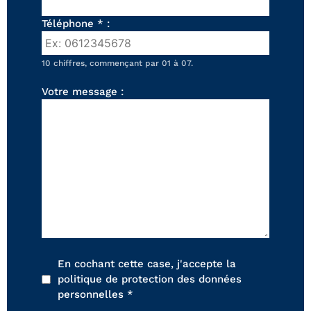
FAUTEUILS ET POUFS
Téléphone * :
Tous les produits
Voir tous les produits et collections
10 chiffres, commençant par 01 à 07.
Votre message :
En cochant cette case, j'accepte la
politique de protection des données
personnelles *