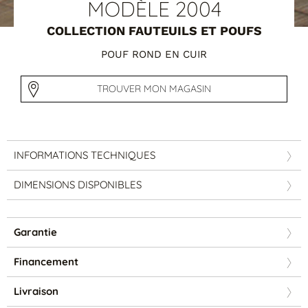
Tables basses
MODÈLE 2004
Tables repas
COLLECTION FAUTEUILS ET POUFS
Tapis
POUF ROND EN CUIR
PAR STYLE
TROUVER MON MAGASIN
Classique
Contemporain
Industriel
INFORMATIONS TECHNIQUES
DIMENSIONS DISPONIBLES
Garantie
Financement
PAR FORME
Livraison
Canapés avec méridienne