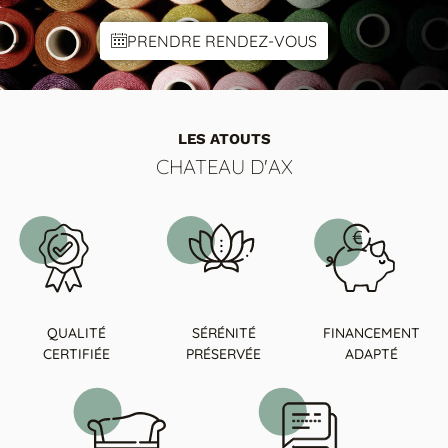
COLORIS 2
PRENDRE RENDEZ-VOUS
LES ATOUTS
Bois wengue
DECO chrome noir
DECO metal noir
Pied canon
CHATEAU D'AX
QUALITÉ
SÉRÉNITÉ
FINANCEMENT
CERTIFIÉE
PRÉSERVÉE
ADAPTÉ