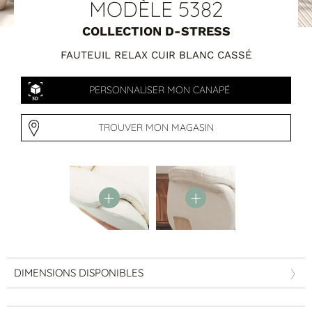
Tables basses
MODÈLE 5382
Tables repas
COLLECTION D-STRESS
Tapis
FAUTEUIL RELAX CUIR BLANC CASSÉ
PAR STYLE
PERSONNALISER MON CANAPÉ
Classique
Contemporain
Industriel
TROUVER MON MAGASIN
DIMENSIONS DISPONIBLES
PAR FORME
Canapés avec méridienne