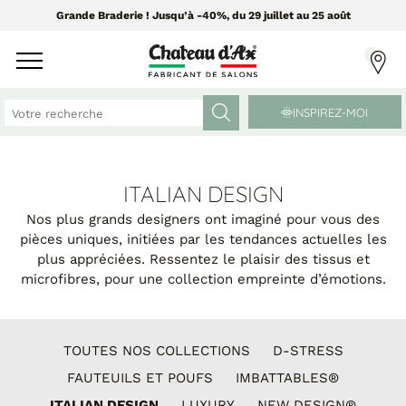
Grande Braderie ! Jusqu’à -40%, du 29 juillet au 25 août
INSPIREZ-MOI
CANAPÉS ET FAUTEUILS
MEUBLES ET DÉCO
ITALIAN DESIGN
Nos plus grands designers ont imaginé pour vous des
pièces uniques, initiées par les tendances actuelles les
Tissus Greensofa
PAR CATÉGORIE
plus appréciées. Ressentez le plaisir des tissus et
850 tissus et 250 cuirs
microfibres, pour une collection empreinte d’émotions.
Chaises
Coussins
PAR MATIÈRE
Enfilades
Luminaires
TOUTES NOS COLLECTIONS
D-STRESS
Canapés cuir
Objets déco
FAUTEUILS ET POUFS
IMBATTABLES®
Canapés tissu
Tableaux
ITALIAN DESIGN
LUXURY
NEW DESIGN®