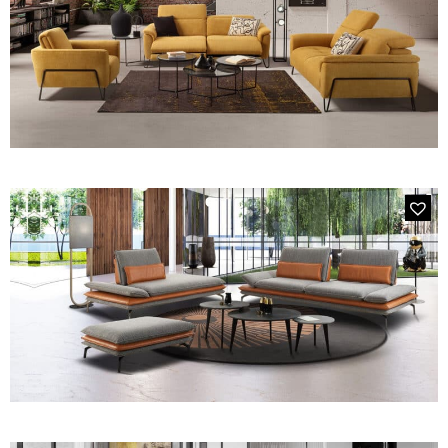
Canapés convertibles
Canapés d'angle
Canapés droits
Canapés modulables
Canapés relax
Fauteuils de relaxation D-Stress
PAR TAILLE
Canapés 2 places
Canapés 3 places
MODÈLE 237E GOLF
Canapés 4 places
Canapés panoramiques
Fauteuils
Poufs
CANAPÉS
Tous les produits