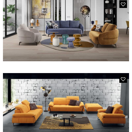
FAUTEUILS ET POUFS
MODÈLE 2327 SUZUKA
Canapé 3 places en coloris 1 cuir cognac 4037 et coloris 2 tissu
Tous les produits
gris GRC 93
Voir tous les produits et collections
MODÈLE P115 TARGA