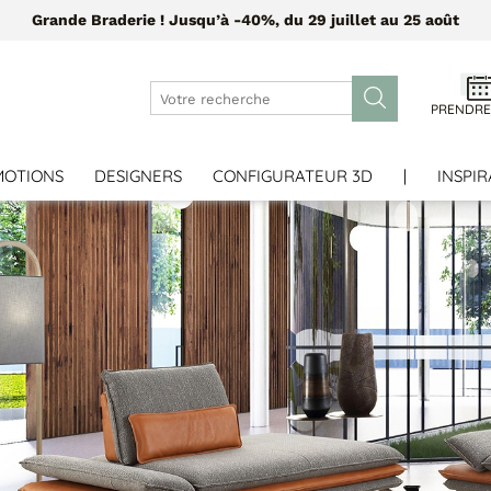
Grande Braderie ! Jusqu’à -40%, du 29 juillet au 25 août
PRENDRE
MOTIONS
DESIGNERS
CONFIGURATEUR 3D
|
INSPIR
DA
DC
DG
HL
JX
PC