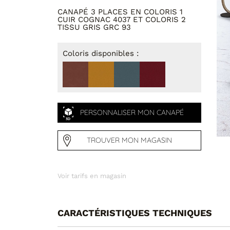
Cat 4 : Cuir Master
CANAPÉ 3 PLACES EN COLORIS 1
CUIR COGNAC 4037 ET COLORIS 2
Cat 5 : Cuir Luxury
TISSU GRIS GRC 93
Cat 6 : Cuir Aniline
Coloris disponibles :
Cat B : Tissu B
Cat Extra : Tissu Extra
Cat Spécial : Tissu Spécial
PERSONNALISER MON CANAPÉ
COLORIS 2
TROUVER MON MAGASIN
Others
Cat 1 : Cuir Family
Voir tarifs en magasin
Cat 4 : Cuir Master
CARACTÉRISTIQUES TECHNIQUES
Cat 5 : Cuir Luxury