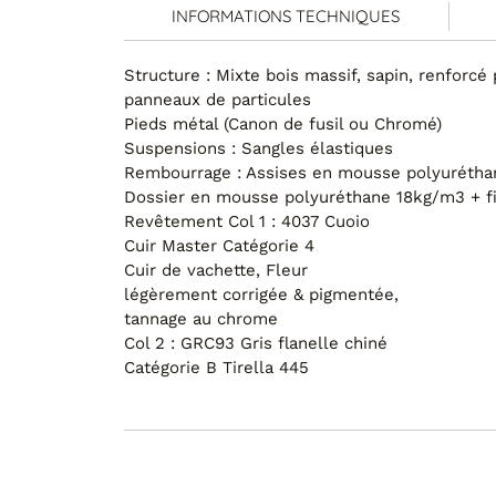
Cat 6 : Cuir Aniline
INFORMATIONS TECHNIQUES
Cat B : Tissu B
Structure : Mixte bois massif, sapin, renforcé 
panneaux de particules
Cat Extra : Tissu Extra
Pieds métal (Canon de fusil ou Chromé)
Cat Spécial : Tissu Spécial
Suspensions : Sangles élastiques
Rembourrage : Assises en mousse polyurétha
Dossier en mousse polyuréthane 18kg/m3 + f
Revêtement Col 1 : 4037 Cuoio
Cuir Master Catégorie 4
Cuir de vachette, Fleur
légèrement corrigée & pigmentée,
tannage au chrome
Col 2 : GRC93 Gris flanelle chiné
Catégorie B Tirella 445