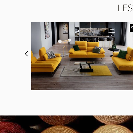
LE
MODÈLE 2394 ORCHESTRA
Le canapé 3 places avec 2 dossiers avance/recule
is
assise double profondeur et 2 accoudoirs relevable
en tissu bouclettes