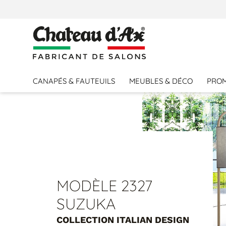
PERSONNALISER VOTRE CANAPÉ
CANAPÉS & FAUTEUILS
MEUBLES & DÉCO
PRO
MODÈLE
0I
1I
BA
CB
CL
COLORIS 1
MODÈLE 2327
Others
SUZUKA
Cat 1 : Cuir Family
COLLECTION ITALIAN DESIGN