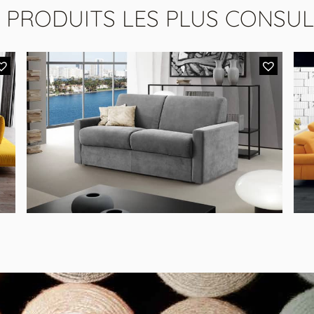
S PRODUITS LES PLUS CONSUL
19LY LUNE
,
s
Canapé lit 3 places, accoudoirs 14 cm