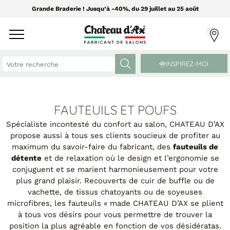
Grande Braderie ! Jusqu’à -40%, du 29 juillet au 25 août
INSPIREZ-MOI
CANAPÉS ET FAUTEUILS
MEUBLES ET DÉCO
FAUTEUILS ET POUFS
Spécialiste incontesté du confort au salon, CHATEAU D’AX
propose aussi à tous ses clients soucieux de profiter au
Tissus Greensofa
PAR CATÉGORIE
maximum du savoir-faire du fabricant, des
fauteuils de
850 tissus et 250 cuirs
détente
et de relaxation où le design et l’ergonomie se
Chaises
conjuguent et se marient harmonieusement pour votre
Coussins
plus grand plaisir. Recouverts de cuir de buffle ou de
PAR MATIÈRE
Enfilades
vachette, de tissus chatoyants ou de soyeuses
Luminaires
microfibres, les fauteuils « made CHATEAU D’AX se plient
Canapés cuir
Objets déco
à tous vos désirs pour vous permettre de trouver la
Canapés tissu
Tableaux
position la plus agréable en fonction de vos désidératas.