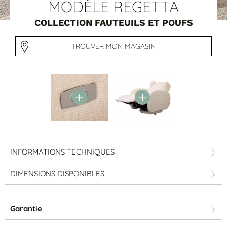
Tables basses
MODÈLE REGETTA
Tables repas
COLLECTION FAUTEUILS ET POUFS
Tapis
PAR STYLE
TROUVER MON MAGASIN
Classique
Contemporain
Industriel
INFORMATIONS TECHNIQUES
DIMENSIONS DISPONIBLES
PAR FORME
Garantie
Canapés avec méridienne