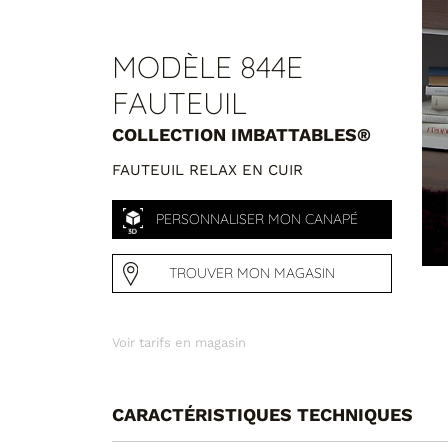
Cat 4 : Cuir Master
Cat 5 : Cuir Luxury
MODÈLE 844E
Cat 6 : Cuir Aniline
FAUTEUIL
Cat B : Tissu B
COLLECTION IMBATTABLES®
Cat Extra : Tissu Extra
FAUTEUIL RELAX EN CUIR
Cat Spécial : Tissu Spécial
PERSONNALISER MON CANAPÉ
COLORIS 2
TROUVER MON MAGASIN
Others
Cat 1 : Cuir Family
Voir tarifs en magasin
Cat 4 : Cuir Master
CARACTÉRISTIQUES TECHNIQUES
Cat 5 : Cuir Luxury