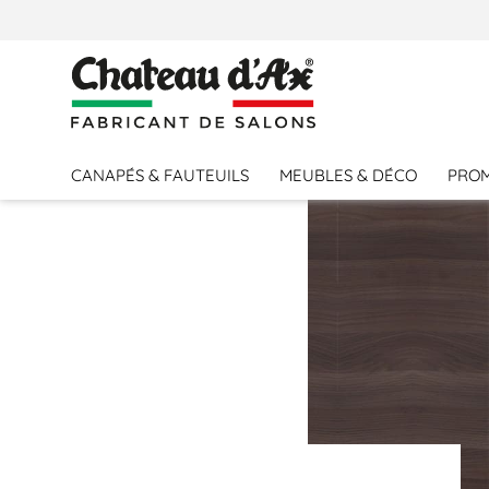
PERSONNALISER VOTRE CANAPÉ
CANAPÉS & FAUTEUILS
MEUBLES & DÉCO
PRO
MODÈLE
844E CA
844E DA
844E DC
COLORIS 1
Others
Cat 1 : Cuir Family