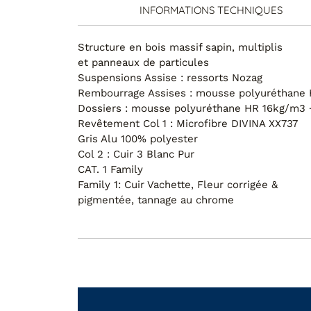
Cat 6 : Cuir Aniline
INFORMATIONS TECHNIQUES
Cat B : Tissu B
Structure en bois massif sapin, multiplis
et panneaux de particules
Cat Extra : Tissu Extra
Suspensions Assise : ressorts Nozag
Cat Spécial : Tissu Spécial
Rembourrage Assises : mousse polyuréthane 
Dossiers : mousse polyuréthane HR 16kg/m3 
Revêtement Col 1 : Microfibre DIVINA XX737
Gris Alu 100% polyester
Col 2 : Cuir 3 Blanc Pur
CAT. 1 Family
Family 1: Cuir Vachette, Fleur corrigée &
pigmentée, tannage au chrome