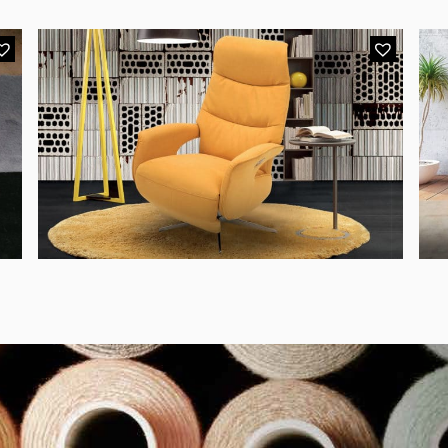
MODÈLE 7077
Fauteuil Relaxation Accoudoirs Tissu Moutarde