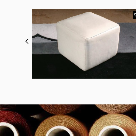
MODÈLE KC 1616
rron
Pouf en Cuir Blanc