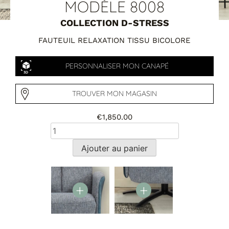
Tables basses
MODÈLE 8008
Tables repas
COLLECTION D-STRESS
Tapis
FAUTEUIL RELAXATION TISSU BICOLORE
PAR STYLE
PERSONNALISER MON CANAPÉ
Classique
Contemporain
Industriel
TROUVER MON MAGASIN
€
1,850.00
Ajouter au panier
PAR FORME
Canapés avec méridienne