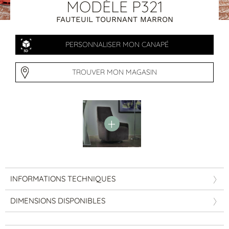
Tables basses
MODÈLE P321
Tables repas
FAUTEUIL TOURNANT MARRON
Tapis
PERSONNALISER MON CANAPÉ
PAR STYLE
Classique
TROUVER MON MAGASIN
Contemporain
Industriel
INFORMATIONS TECHNIQUES
DIMENSIONS DISPONIBLES
PAR FORME
Canapés avec méridienne