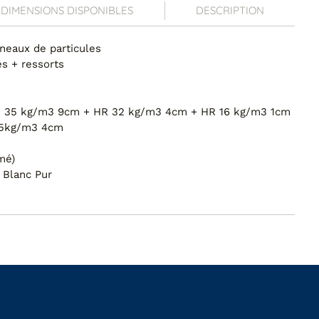
DIMENSIONS DISPONIBLES
DESCRIPTION
nneaux de particules
es + ressorts
R 35 kg/m3 9cm + HR 32 kg/m3 4cm + HR 16 kg/m3 1cm
25kg/m3 4cm
mé)
 Blanc Pur