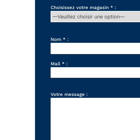
Choisissez votre magasin * :
Nom * :
Mail * :
Votre message :