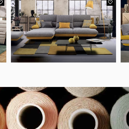
MODÈLE 1780 MONZA CHAISE LONGUE
ue
Canapé d’angle 3 places,
chaise longue en tissu bi-
C
color