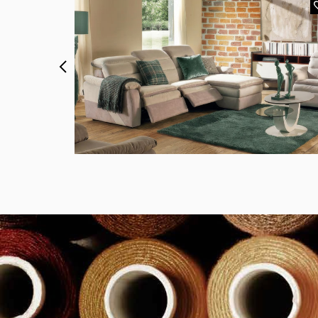
344E GREY
L'élément 3 places, 2 relax électriques + chaise long
is
en microfibre épaisse