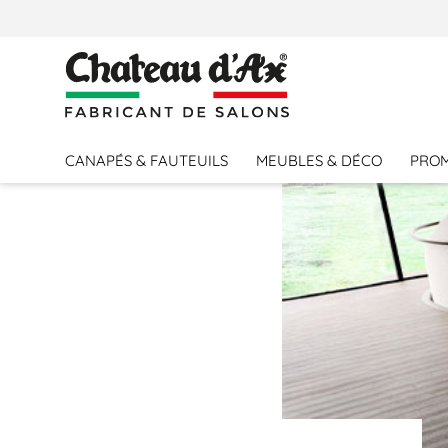
PERSONNALISER VOTRE CANAPÉ
CANAPÉS & FAUTEUILS
MEUBLES & DÉCO
PRO
MODÈLE
ISOFA1
ISOFA3
ISOFA4
ISOFA5
ISOFA_CUIR
PIEDS