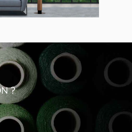
MODÈLE FLAM&LUCE COROLLE
Lampadaire Design en Bois
ON ?