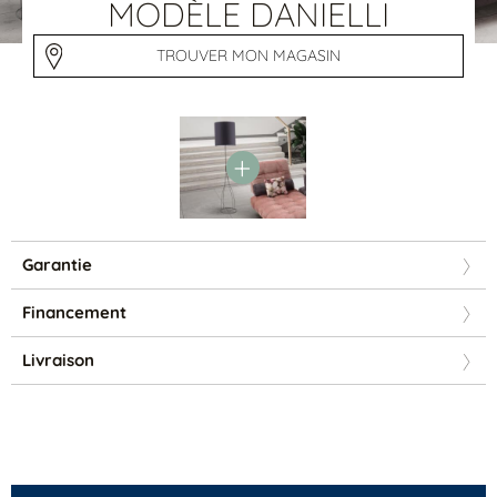
Tables basses
MODÈLE DANIELLI
Tables repas
Tapis
TROUVER MON MAGASIN
PAR STYLE
Classique
Contemporain
Industriel
Garantie
Financement
Livraison
PAR FORME
Canapés avec méridienne