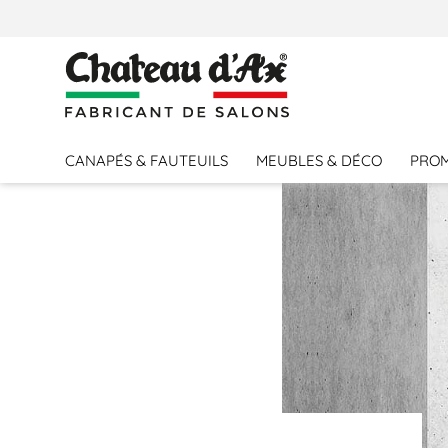
PERSONNALISER VOTRE CANAPÉ
CANAPÉS & FAUTEUILS
MEUBLES & DÉCO
PRO
MODÈLE
Plastique_noir_pbr
metal_noir_pbr
COLORIS 2
FOLHA_jaune
metal_chrome_pbr