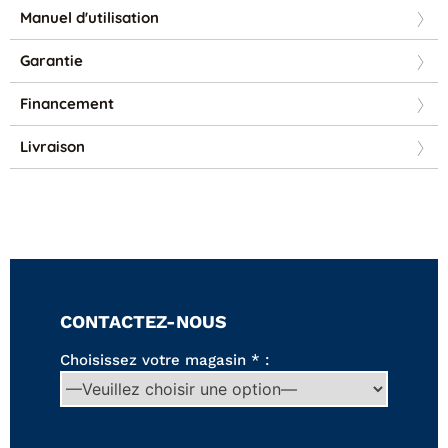
Canapés convertibles
Manuel d'utilisation
Canapés d'angle
Canapés droits
Garantie
Canapés modulables
Canapés relax
Financement
Fauteuils de relaxation D-Stress
Livraison
PAR TAILLE
Canapés 2 places
Canapés 3 places
Canapés 4 places
Canapés panoramiques
Fauteuils
Poufs
CONTACTEZ-NOUS
CANAPÉS
Choisissez votre magasin * :
Tous les produits