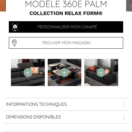
Tables basses
MODÈLE 360E PALM
Tables repas
COLLECTION RELAX FORM®
Tapis
PAR STYLE
PERSONNALISER MON CANAPÉ
Classique
TROUVER MON MAGASIN
Contemporain
Industriel
INFORMATIONS TECHNIQUES
PAR FORME
DIMENSIONS DISPONIBLES
Canapés avec méridienne