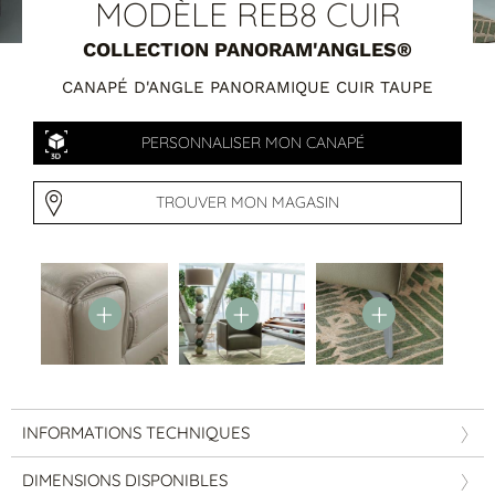
Tables basses
MODÈLE REB8 CUIR
Tables repas
COLLECTION PANORAM'ANGLES®
Tapis
CANAPÉ D'ANGLE PANORAMIQUE CUIR TAUPE
PAR STYLE
PERSONNALISER MON CANAPÉ
Classique
Contemporain
Industriel
TROUVER MON MAGASIN
INFORMATIONS TECHNIQUES
PAR FORME
DIMENSIONS DISPONIBLES
Canapés avec méridienne