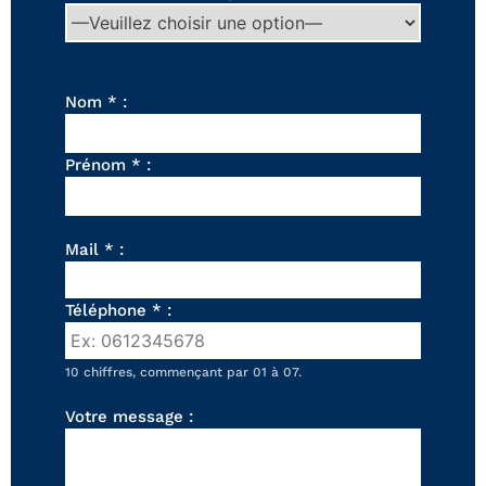
FAUTEUILS ET POUFS
Tous les produits
Voir tous les produits et collections
Nom * :
Prénom * :
Mail * :
Téléphone * :
10 chiffres, commençant par 01 à 07.
Votre message :