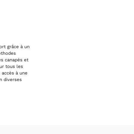
NGLE)
ort grâce à un
méthodes
es canapés et
ur tous les
z accès à une
n diverses