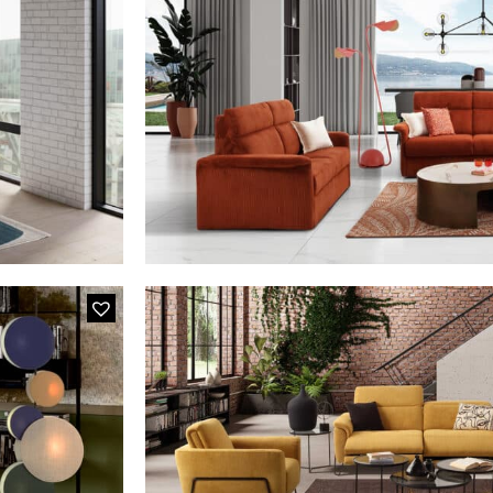
25NY PITC
s relevables
Le canapé-lit 3 places en tissu 