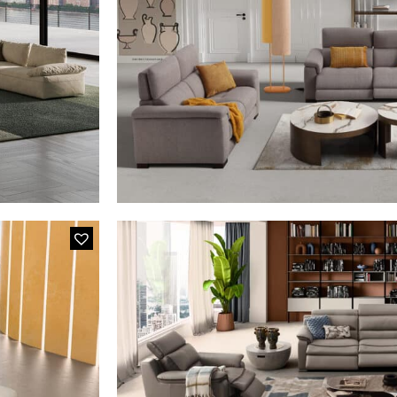
IS05 NOVA
m
659E COUNT