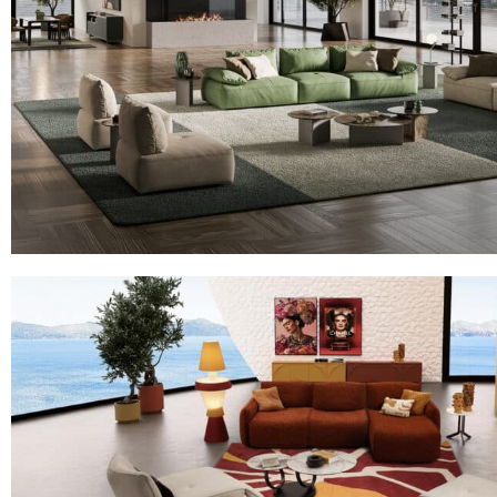
26NY TRACTION
Canapé d'angle 4/5 places convertible,
matelas 17 c
3052 JARDIN