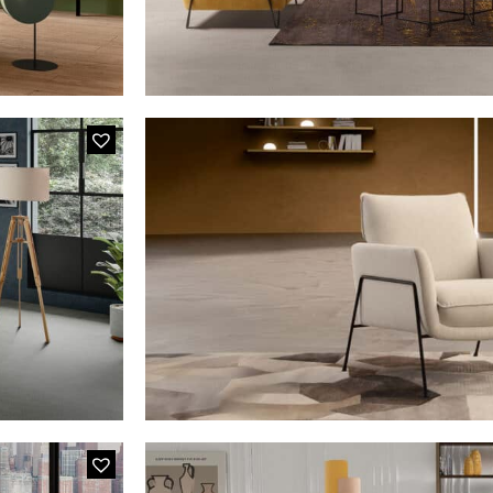
MODÈLE 237E 