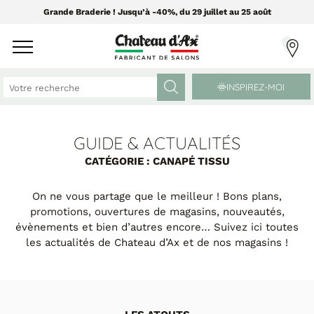
Grande Braderie ! Jusqu’à -40%, du 29 juillet au 25 août
INSPIREZ-MOI
GUIDE & ACTUALITÉS
CANAPÉS ET FAUTEUILS
MEUBLES ET DÉCO
CATÉGORIE : CANAPÉ TISSU
Tissus Greensofa
PAR CATÉGORIE
On ne vous partage que le meilleur ! Bons plans,
850 tissus et 250 cuirs
promotions, ouvertures de magasins, nouveautés,
Chaises
évènements et bien d’autres encore… Suivez ici toutes
Coussins
les actualités de Chateau d’Ax et de
nos magasins
!
PAR MATIÈRE
Enfilades
Luminaires
Canapés cuir
Objets déco
Canapés tissu
Tableaux