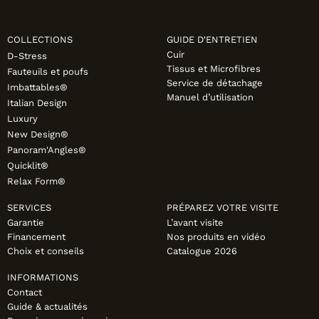
FAUTEUILS ET POUFS
Tous les produits
COLLECTIONS
GUIDE D'ENTRETIEN
Cuir
D-Stress
Voir tous les produits et collections
Tissus et Microfibres
Fauteuils et poufs
Service de détachage
Imbattables®
Manuel d’utilisation
Italian Design
Luxury
New Design®
Panoram'Angles®
Quicklit®
Relax Form®
SERVICES
PRÉPAREZ VOTRE VISITE
Garantie
L’avant visite
Financement
Nos produits en vidéo
Choix et conseils
Catalogue 2026
INFORMATIONS
Contact
Guide & actualités