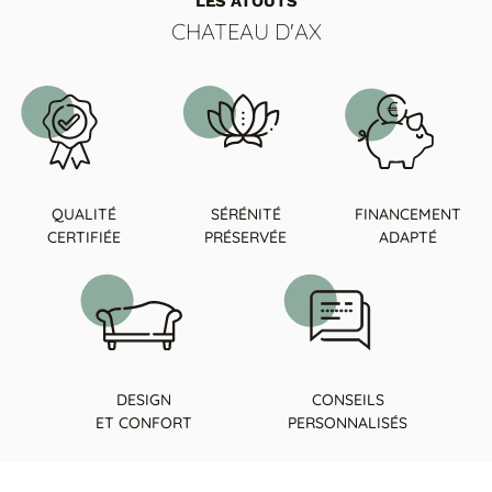
LES ATOUTS
Tables basses
Tables repas
CHATEAU D'AX
Tapis
PAR STYLE
Classique
Contemporain
Industriel
QUALITÉ
SÉRÉNITÉ
FINANCEMENT
CERTIFIÉE
PRÉSERVÉE
ADAPTÉ
DESIGN
CONSEILS
ET CONFORT
PERSONNALISÉS
PAR FORME
Canapés avec méridienne