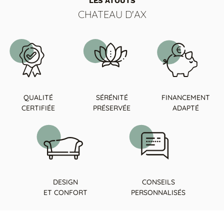
LES ATOUTS
Tables basses
Tables repas
CHATEAU D'AX
Tapis
PAR STYLE
Classique
Contemporain
Industriel
QUALITÉ
SÉRÉNITÉ
FINANCEMENT
CERTIFIÉE
PRÉSERVÉE
ADAPTÉ
DESIGN
CONSEILS
ET CONFORT
PERSONNALISÉS
PAR FORME
Canapés avec méridienne