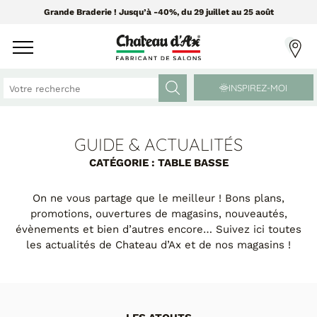
Grande Braderie ! Jusqu’à -40%, du 29 juillet au 25 août
INSPIREZ-MOI
GUIDE & ACTUALITÉS
CANAPÉS ET FAUTEUILS
MEUBLES ET DÉCO
CATÉGORIE : TABLE BASSE
Tissus Greensofa
PAR CATÉGORIE
On ne vous partage que le meilleur ! Bons plans,
850 tissus et 250 cuirs
promotions, ouvertures de magasins, nouveautés,
Chaises
évènements et bien d’autres encore… Suivez ici toutes
Coussins
les actualités de Chateau d’Ax et de
nos magasins
!
PAR MATIÈRE
Enfilades
Luminaires
Canapés cuir
Objets déco
Canapés tissu
Tableaux