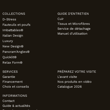
FAUTEUILS ET POUFS
Tous les produits
COLLECTIONS
GUIDE D'ENTRETIEN
Cuir
D-Stress
Voir tous les produits et collections
Tissus et Microfibres
Fauteuils et poufs
Service de détachage
Imbattables®
Manuel d’utilisation
Italian Design
Luxury
New Design®
Panoram'Angles®
Quicklit®
Relax Form®
SERVICES
PRÉPAREZ VOTRE VISITE
Garantie
L’avant visite
Financement
Nos produits en vidéo
Choix et conseils
Catalogue 2026
INFORMATIONS
Contact
Guide & actualités