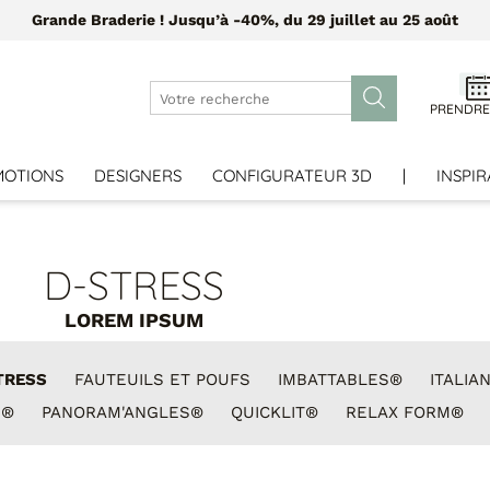
Grande Braderie ! Jusqu’à -40%, du 29 juillet au 25 août
PRENDRE
MOTIONS
DESIGNERS
CONFIGURATEUR 3D
|
INSPIR
D-STRESS
LOREM IPSUM
TRESS
FAUTEUILS ET POUFS
IMBATTABLES®
ITALIA
N®
PANORAM'ANGLES®
QUICKLIT®
RELAX FORM®