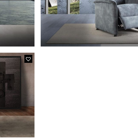
MODÈLE 443
Fauteuil Relax Tissu Gri