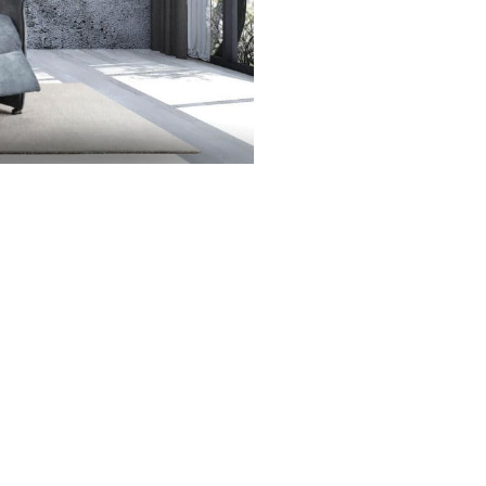
2
s Anthracite