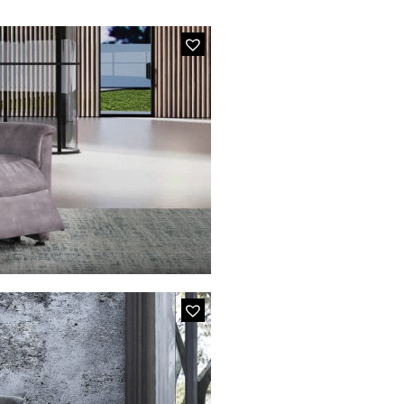
3
u Taupe