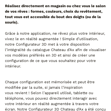
Canapés convertibles
Réalisez directement en magasin ou chez vous le salon
Canapés d'angle
de vos rêves : formes, couleurs, choix du revêtement,
Canapés droits
tout vous est accessible du bout des doigts (ou de la
Canapés modulables
souris).
Canapés relax
Fauteuils de relaxation D-Stress
Grâce à notre application, ne rêvez plus votre intérieur,
vivez le en réalité augmentée ! Simple d’utilisation,
PAR TAILLE
notre Configurateur 3D met à votre disposition
l’intégralité du catalogue Chateau d’Ax afin de visualiser
Canapés 2 places
vos modèles préférés en 3D et ainsi de créer une
Canapés 3 places
configuration de ce que vous souhaitez pour votre
Canapés 4 places
intérieur.
Canapés panoramiques
Fauteuils
Poufs
Chaque configuration est mémorisée et peut être
modifiée par la suite, si jamais l’inspiration
CANAPÉS
vous revient ! Selon l’appareil utilisé, tablette ou
téléphone, vous pouvez directement interagir avec
Tous les produits
votre intérieur en réalité augmentée à travers votre
écran. Notre Configurateur 3D Chateau d’Ax a été conçu