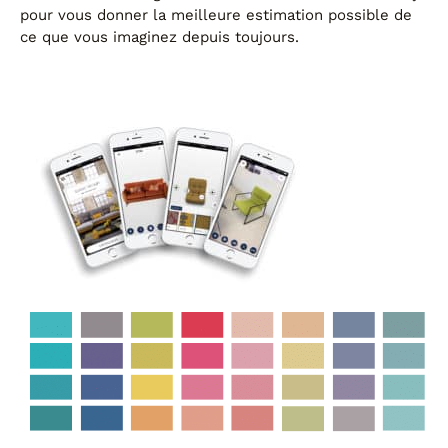
FAUTEUILS ET POUFS
pour vous donner la meilleure estimation possible de
ce que vous imaginez depuis toujours.
Tous les produits
Voir tous les produits et collections