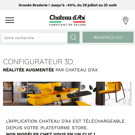
Grande Braderie ! Jusqu’à -40%, du 29 juillet au 25 août
INSPIREZ-MOI
CONFIGURATEUR 3D
CANAPÉS ET FAUTEUILS
MEUBLES ET DÉCO
RÉALITÉE AUGMENTÉE
PAR CHATEAU D’AX
Tissus Greensofa
PAR CATÉGORIE
850 tissus et 250 cuirs
Chaises
Coussins
PAR MATIÈRE
Enfilades
Luminaires
Canapés cuir
L’APPLICATION CHATEAU D’AX EST TÉLÉCHARGEABLE
Objets déco
Canapés tissu
DEPUIS VOTRE PLATEFORME STORE.
Tableaux
NOS MODÈLES CHEZ VOUS EN UN CLIC !