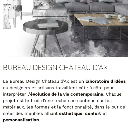
Tables basses
Tables repas
Tapis
PAR STYLE
Classique
Contemporain
Industriel
BUREAU DESIGN CHATEAU D'AX
Le Bureau Design Chateau d’Ax est un
laboratoire d’idées
où designers et artisans travaillent côte à côte pour
interpréter l’
évolution de la vie contemporaine
. Chaque
projet est le fruit d’une recherche continue sur les
matériaux, les formes et la fonctionnalité, dans le but de
créer des meubles alliant
esthétique
,
confort
et
PAR FORME
personnalisation
.
Canapés avec méridienne