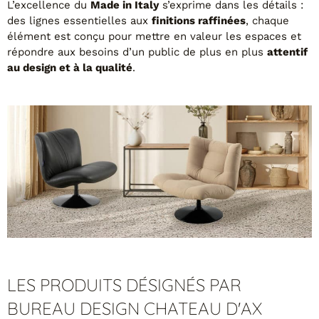
L’excellence du
Made in Italy
s’exprime dans les détails :
Canapés convertibles
des lignes essentielles aux
finitions raffinées
, chaque
Canapés d'angle
élément est conçu pour mettre en valeur les espaces et
Canapés droits
répondre aux besoins d’un public de plus en plus
attentif
Canapés modulables
au design et à la qualité
.
Canapés relax
Fauteuils de relaxation D-Stress
PAR TAILLE
Canapés 2 places
Canapés 3 places
Canapés 4 places
Canapés panoramiques
Fauteuils
Poufs
CANAPÉS
LES PRODUITS DÉSIGNÉS PAR
Tous les produits
BUREAU DESIGN CHATEAU D'AX