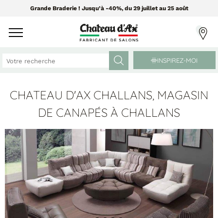
Grande Braderie ! Jusqu’à -40%, du 29 juillet au 25 août
INSPIREZ-MOI
CHATEAU D'AX CHALLANS, MAGASIN
CANAPÉS ET FAUTEUILS
MEUBLES ET DÉCO
DE CANAPÉS À CHALLANS
Tissus Greensofa
PAR CATÉGORIE
850 tissus et 250 cuirs
Chaises
Coussins
PAR MATIÈRE
Enfilades
Luminaires
Canapés cuir
Objets déco
Canapés tissu
Tableaux