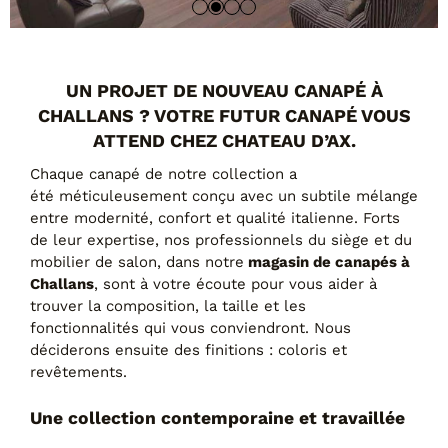
Tables basses
Tables repas
Tapis
UN PROJET DE NOUVEAU CANAPÉ À
PAR STYLE
CHALLANS ? VOTRE FUTUR CANAPÉ VOUS
Classique
ATTEND CHEZ CHATEAU D’AX.
Contemporain
Chaque canapé de notre collection a
Industriel
été méticuleusement conçu avec un subtile mélange
entre modernité, confort et qualité italienne. Forts
de leur expertise, nos professionnels du siège et du
mobilier de salon, dans notre
magasin de canapés à
Challans
, sont à votre écoute pour vous aider à
trouver la composition, la taille et les
fonctionnalités qui vous conviendront. Nous
déciderons ensuite des finitions : coloris et
revêtements.
PAR FORME
Une collection contemporaine et travaillée
Canapés avec méridienne