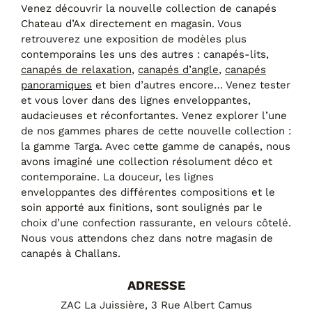
Canapés convertibles
Venez découvrir la nouvelle collection de canapés
Canapés d'angle
Chateau d’Ax directement en magasin. Vous
Canapés droits
retrouverez une exposition de modèles plus
Canapés modulables
contemporains les uns des autres : canapés-lits,
Canapés relax
canapés de relaxation
,
canapés d’angle
,
canapés
Fauteuils de relaxation D-Stress
panoramiques
et bien d’autres encore… Venez tester
et vous lover dans des lignes enveloppantes,
PAR TAILLE
audacieuses et réconfortantes. Venez explorer l’une
de nos gammes phares de cette nouvelle collection :
Canapés 2 places
la gamme Targa. Avec cette gamme de canapés, nous
Canapés 3 places
avons imaginé une collection résolument déco et
Canapés 4 places
contemporaine. La douceur, les lignes
Canapés panoramiques
enveloppantes des différentes compositions et le
Fauteuils
soin apporté aux finitions, sont soulignés par le
Poufs
choix d’une confection rassurante, en velours côtelé.
Nous vous attendons chez dans notre magasin de
CANAPÉS
canapés à Challans.
Tous les produits
ADRESSE
ZAC La Juissière, 3 Rue Albert Camus