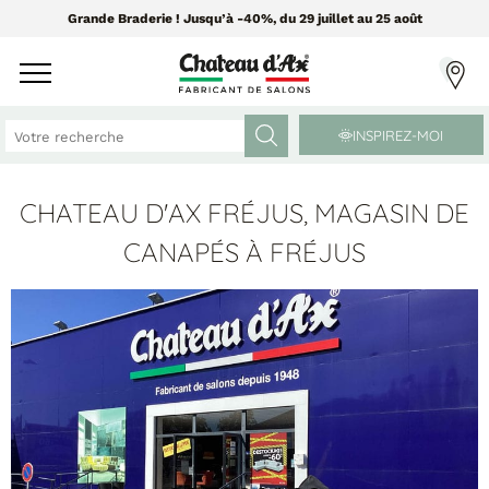
Grande Braderie ! Jusqu’à -40%, du 29 juillet au 25 août
INSPIREZ-MOI
CHATEAU D'AX FRÉJUS, MAGASIN DE
CANAPÉS ET FAUTEUILS
MEUBLES ET DÉCO
CANAPÉS À FRÉJUS
Tissus Greensofa
PAR CATÉGORIE
850 tissus et 250 cuirs
Chaises
Coussins
PAR MATIÈRE
Enfilades
Luminaires
Canapés cuir
Objets déco
Canapés tissu
Tableaux