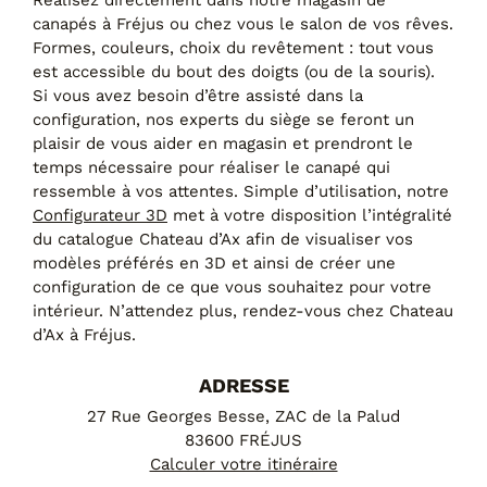
Réalisez directement dans notre magasin de
Canapés convertibles
canapés à Fréjus ou chez vous le salon de vos rêves.
Canapés d'angle
Formes, couleurs, choix du revêtement : tout vous
Canapés droits
est accessible du bout des doigts (ou de la souris).
Canapés modulables
Si vous avez besoin d’être assisté dans la
Canapés relax
configuration, nos experts du siège se feront un
Fauteuils de relaxation D-Stress
plaisir de vous aider en magasin et prendront le
temps nécessaire pour réaliser le canapé qui
PAR TAILLE
ressemble à vos attentes. Simple d’utilisation, notre
Configurateur 3D
met à votre disposition l’intégralité
Canapés 2 places
du catalogue Chateau d’Ax afin de visualiser vos
Canapés 3 places
modèles préférés en 3D et ainsi de créer une
Canapés 4 places
configuration de ce que vous souhaitez pour votre
Canapés panoramiques
intérieur. N’attendez plus, rendez-vous chez Chateau
Fauteuils
d’Ax à Fréjus.
Poufs
ADRESSE
CANAPÉS
27 Rue Georges Besse, ZAC de la Palud
Tous les produits
83600 FRÉJUS
Calculer votre itinéraire