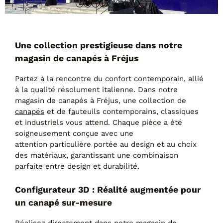
Tables basses
Tables repas
Tapis
PAR STYLE
Une collection prestigieuse dans notre
magasin de canapés à Fréjus
Classique
Contemporain
Partez à la rencontre du confort contemporain, allié
Industriel
à la qualité résolument italienne. Dans notre
magasin de canapés à Fréjus, une collection de
canapés
et de f
a
uteuils contemporains, classiques
et industriels vous attend. Chaque pièce a été
soigneusement conçue avec une
attention particulière portée au design et au choix
des matériaux, garantissant une combinaison
parfaite entre design et durabilité.
Configurateur 3D : Réalité augmentée pour
PAR FORME
un canapé sur-mesure
Canapés avec méridienne