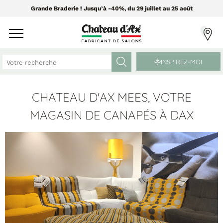
Grande Braderie ! Jusqu’à -40%, du 29 juillet au 25 août
INSPIREZ-MOI
CHATEAU D'AX MEES, VOTRE
CANAPÉS ET FAUTEUILS
MEUBLES ET DÉCO
MAGASIN DE CANAPÉS À DAX
Tissus Greensofa
PAR CATÉGORIE
850 tissus et 250 cuirs
Chaises
Coussins
PAR MATIÈRE
Enfilades
Luminaires
Canapés cuir
Objets déco
Canapés tissu
Tableaux