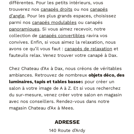
différentes. Pour les petits intérieurs, vous
Canapés convertibles
trouverez nos
canapés droits
ou nos
canapés
Canapés d'angle
d’angle
. Pour les plus grands espaces, choisissez
Canapés droits
parmi nos
canapés modulables
ou canapés
Canapés modulables
panoramiques
. Si vous aimez recevoir, notre
Canapés relax
collection de
canapés convertibles
ravira vos
Fauteuils de relaxation D-Stress
convives. Enfin, si vous aimez la relaxation, nous
avons ce qu’il vous faut :
canapés de relaxation
et
PAR TAILLE
fauteuils relax. Venez trouver votre canapé à Dax.
Canapés 2 places
Canapés 3 places
Chez Chateau d’Ax à Dax, nous créons de véritables
Canapés 4 places
ambiances. Retrouvez de nombreux
objets déco, des
Canapés panoramiques
luminaires, tapis et tables basse
s pour créer un
Fauteuils
salon à votre image de A à Z. Et si vous recherchez
Poufs
du sur-mesure, venez créer votre salon en magasin
avec nos conseillers. Rendez-vous dans notre
CANAPÉS
magasin Chateau d’Ax à Mees.
Tous les produits
ADRESSE
140 Route d’Ardy