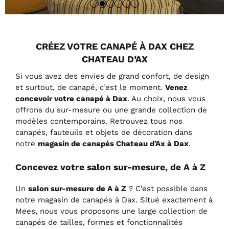
Tables basses
Tables repas
Tapis
CRÉEZ VOTRE CANAPÉ À DAX CHEZ
PAR STYLE
CHATEAU D’AX
Classique
Si vous avez des envies de grand confort, de design
Contemporain
et surtout, de canapé, c’est le moment.
Venez
Industriel
concevoir votre canapé à Dax
. Au choix, nous vous
offrons du sur-mesure ou une grande collection de
modèles contemporains. Retrouvez tous nos
canapés, fauteuils et objets de décoration dans
notre
magasin de canapés Chateau d’Ax à Dax
.
Concevez votre salon sur-mesure, de A à Z
Un
salon sur-mesure de A à Z
? C’est possible dans
notre magasin de canapés à Dax. Situé exactement à
PAR FORME
Mees, nous vous proposons une large collection de
canapés de tailles, formes et fonctionnalités
Canapés avec méridienne