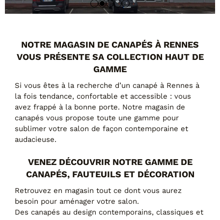
Tables basses
Tables repas
Tapis
NOTRE MAGASIN DE CANAPÉS À RENNES
PAR STYLE
VOUS PRÉSENTE SA COLLECTION HAUT DE
Classique
GAMME
Contemporain
Si vous êtes à la recherche d’un canapé à Rennes à
Industriel
la fois tendance, confortable et accessible : vous
avez frappé à la bonne porte. Notre magasin de
canapés vous propose toute une gamme pour
sublimer votre salon de façon contemporaine et
audacieuse.
VENEZ DÉCOUVRIR NOTRE GAMME DE
CANAPÉS, FAUTEUILS ET DÉCORATION
Retrouvez en magasin tout ce dont vous aurez
PAR FORME
besoin pour aménager votre salon.
Des canapés au design contemporains, classiques et
Canapés avec méridienne