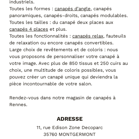
industriels.
Canapés convertibles
Toutes les formes :
canapés d’angle
, canapés
Canapés d'angle
panoramiques, canapés-droits, canapés modulables.
Canapés droits
Toutes les tailles : du canapé deux places aux
Canapés modulables
canapés 4 places
et plus.
Canapés relax
Toutes les fonctionnalités :
canapés relax
, fauteuils
Fauteuils de relaxation D-Stress
de relaxation ou encore canapés convertibles.
Large choix de revêtements et de coloris : nous
PAR TAILLE
vous proposons de personnaliser votre canapé à
votre image. Avec plus de 850 tissus et 250 cuirs au
Canapés 2 places
choix, une multitude de coloris possibles, vous
Canapés 3 places
pouvez créer un canapé unique qui deviendra la
Canapés 4 places
pièce incontournable de votre salon.
Canapés panoramiques
Fauteuils
Rendez-vous dans notre magasin de canapés à
Poufs
Rennes.
CANAPÉS
ADRESSE
Tous les produits
11, rue Edison Zone Decoparc
35760 MONTGERMONT