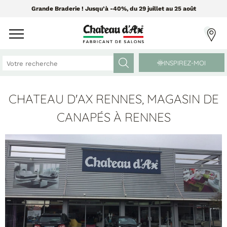
Grande Braderie ! Jusqu’à -40%, du 29 juillet au 25 août
INSPIREZ-MOI
CHATEAU D'AX RENNES, MAGASIN DE
CANAPÉS ET FAUTEUILS
MEUBLES ET DÉCO
CANAPÉS À RENNES
Tissus Greensofa
PAR CATÉGORIE
850 tissus et 250 cuirs
Chaises
Coussins
PAR MATIÈRE
Enfilades
Luminaires
Canapés cuir
Objets déco
Canapés tissu
Tableaux