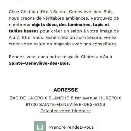
FAUTEUILS ET POUFS
Chez Chateau d’Ax à Sainte-Geneviève-des-Bois,
Tous les produits
nous créons de véritables ambiances. Retrouvez de
nombreux
objets déco, des luminaires, tapis et
Voir tous les produits et collections
tables basse
s pour créer un salon à votre image de
A à Z. Et si vous recherchez du sur-mesure, venez
créer votre salon en magasin avec nos conseillers.
Rendez-vous dans notre magasin Chateau d’Ax à
Sainte-Geneviève-des-Bois
.
ADRESSE
ZAC DE LA CROIX BLANCHE 8 ter avenue HUREPOIX
91700 SAINTE-GENEVIèVE-DES-BOIS
Calculer votre itinéraire
Prendre rendez-vous