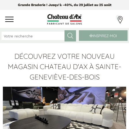
Grande Braderie ! Jusqu’à -40%, du 29 juillet au 25 août
INSPIREZ-MOI
DÉCOUVREZ VOTRE NOUVEAU
CANAPÉS ET FAUTEUILS
MEUBLES ET DÉCO
MAGASIN CHATEAU D'AX À SAINTE-
GENEVIÈVE-DES-BOIS
Tissus Greensofa
PAR CATÉGORIE
850 tissus et 250 cuirs
Chaises
Coussins
PAR MATIÈRE
Enfilades
Luminaires
Canapés cuir
Objets déco
Canapés tissu
Tableaux