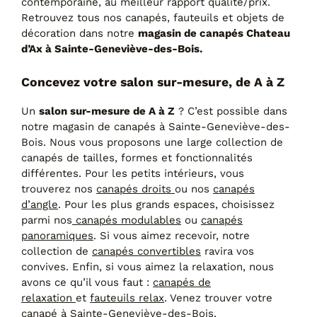
contemporaine, au meilleur rapport qualité/prix.
Canapés convertibles
Retrouvez tous nos canapés, fauteuils et objets de
Canapés d'angle
décoration dans notre
magasin de canapés Chateau
Canapés droits
d’Ax à Sainte-Geneviève-des-Bois.
Canapés modulables
Canapés relax
Concevez votre salon sur-mesure, de A à Z
Fauteuils de relaxation D-Stress
Un
salon sur-mesure de A à Z
? C’est possible dans
PAR TAILLE
notre magasin de canapés à Sainte-Geneviève-des-
Bois. Nous vous proposons une large collection de
Canapés 2 places
canapés de tailles, formes et fonctionnalités
Canapés 3 places
différentes. Pour les petits intérieurs, vous
Canapés 4 places
trouverez nos
canapés droits
ou nos
canapés
Canapés panoramiques
d’angle
. Pour les plus grands espaces, choisissez
Fauteuils
parmi nos
canapés modulables
ou
canapés
Poufs
panoramiques
. Si vous aimez recevoir, notre
collection de
canapés convertibles
ravira vos
CANAPÉS
convives. Enfin, si vous aimez la relaxation, nous
avons ce qu’il vous faut :
canapés de
Tous les produits
relaxation
et
fauteuils relax
. Venez trouver votre
canapé à Sainte-Geneviève-des-Bois.