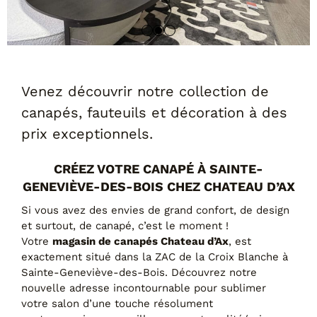
Tables basses
Tables repas
Tapis
PAR STYLE
Venez découvrir notre collection de
Classique
Contemporain
canapés, fauteuils et décoration à des
Industriel
prix exceptionnels.
CRÉEZ VOTRE CANAPÉ À SAINTE-
GENEVIÈVE-DES-BOIS CHEZ CHATEAU D’AX
Si vous avez des envies de grand confort, de design
et surtout, de canapé, c’est le moment !
Votre
magasin de canapés Chateau d’Ax
, est
exactement situé dans la ZAC de la Croix Blanche à
Sainte-Geneviève-des-Bois. Découvrez notre
PAR FORME
nouvelle adresse incontournable pour sublimer
votre salon d’une touche résolument
Canapés avec méridienne