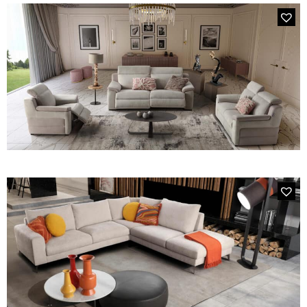
3939 DRIVER
Le canapé d'angle à têtière relevable, assise avance/recule
double profondeur.
206E VENTADOR
Le canapé 3 places en tissu 2 relax électriques