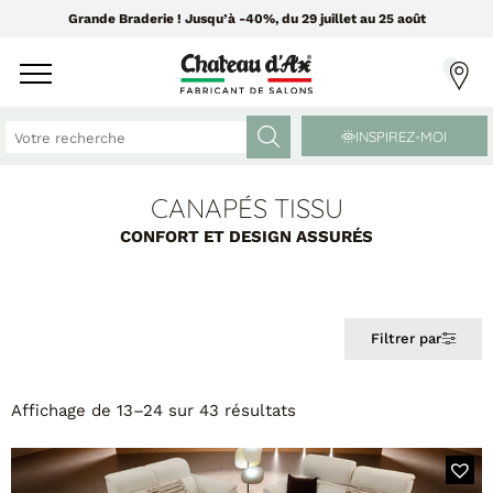
Grande Braderie ! Jusqu’à -40%, du 29 juillet au 25 août
INSPIREZ-MOI
CANAPÉS TISSU
CANAPÉS ET FAUTEUILS
MEUBLES ET DÉCO
CONFORT ET DESIGN ASSURÉS
Tissus Greensofa
PAR CATÉGORIE
850 tissus et 250 cuirs
Filtrer par
Chaises
Coussins
PAR MATIÈRE
Enfilades
Affichage de 13–24 sur 43 résultats
Luminaires
Canapés cuir
Objets déco
Canapés tissu
Tableaux