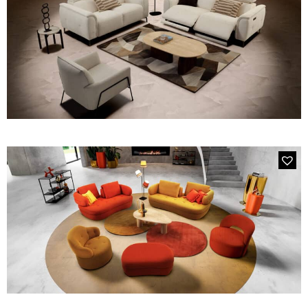
Tables basses
Tables repas
Tapis
PAR STYLE
Classique
Contemporain
Industriel
IS03 CENTRAL
Le canapé 3 places avec 2 relax électriques bi-moteurs
PAR FORME
Canapés avec méridienne