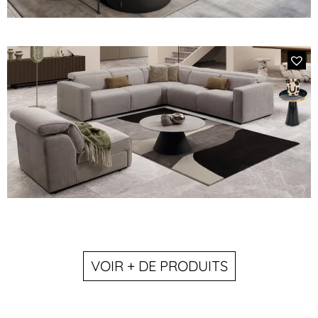
4001 – LONGISLAND
Canapé panoramique en tissu
MODÈLE 638E FADE
VOIR + DE PRODUITS