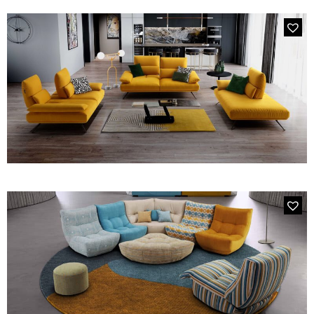
Canapés convertibles
Canapés d'angle
IS01 INDIAN
Canapés droits
Le canapé 3 places avance / recule en tissu 3D
Canapés modulables
Canapés relax
Fauteuils de relaxation D-Stress
PAR TAILLE
Canapés 2 places
Canapés 3 places
Canapés 4 places
Canapés panoramiques
MODÈLE 2394 ORCHESTRA
Fauteuils
Le canapé 3 places avec 2 dossiers avance/recule, assise
Poufs
double profondeur et 2 accoudoirs relevables en tissu
bouclettes
CANAPÉS
Tous les produits