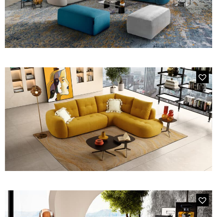
3152 VÉNUS
Canapé 3 places en tissu bleu
2626 WALLON
Le salon d’angle 5 places en tissu jaune tournesol