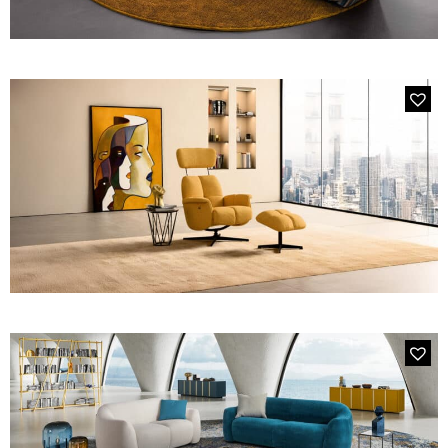
FAUTEUILS ET POUFS
Tous les produits
Voir tous les produits et collections
1744 SILHOUETTE
Canapé Modulable Tissu Multi Couleurs
PM01 GIOTTO
Le fauteuil de relaxation manuel avec sa têtière relevable et
ajustable manuellement et son pouf coordonné en tissu jaune
tournesol