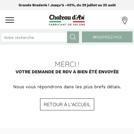
Grande Braderie ! Jusqu’à -40%, du 29 juillet au 25 août
INSPIREZ-MOI
CANAPÉS ET FAUTEUILS
MEUBLES ET DÉCO
MERCI !
VOTRE DEMANDE DE RDV A BIEN ÉTÉ ENVOYÉE
Tissus Greensofa
PAR CATÉGORIE
Nous vous répondrons dans les plus brefs délais.
850 tissus et 250 cuirs
Chaises
Coussins
RETOUR À L'ACCUEIL
PAR MATIÈRE
Enfilades
Luminaires
Canapés cuir
Objets déco
Canapés tissu
Tableaux