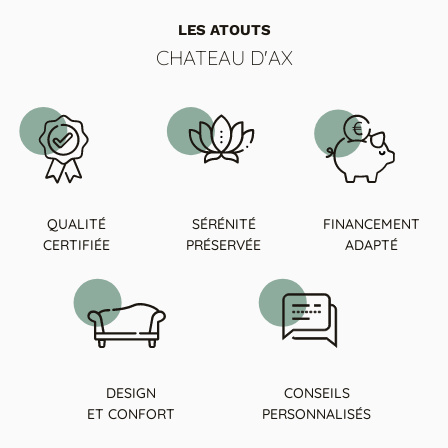
Tables basses
Tables repas
LES ATOUTS
Tapis
CHATEAU D'AX
PAR STYLE
Classique
Contemporain
Industriel
QUALITÉ
SÉRÉNITÉ
FINANCEMENT
CERTIFIÉE
PRÉSERVÉE
ADAPTÉ
DESIGN
CONSEILS
PAR FORME
ET CONFORT
PERSONNALISÉS
Canapés avec méridienne