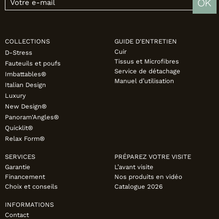
FAUTEUILS ET POUFS
OK
Tous les produits
COLLECTIONS
GUIDE D'ENTRETIEN
Voir tous les produits et collections
Cuir
D-Stress
Tissus et Microfibres
Fauteuils et poufs
Service de détachage
Imbattables®
Manuel d’utilisation
Italian Design
Luxury
New Design®
Panoram'Angles®
Quicklit®
Relax Form®
SERVICES
PRÉPAREZ VOTRE VISITE
Garantie
L’avant visite
Financement
Nos produits en vidéo
Choix et conseils
Catalogue 2026
INFORMATIONS
Contact