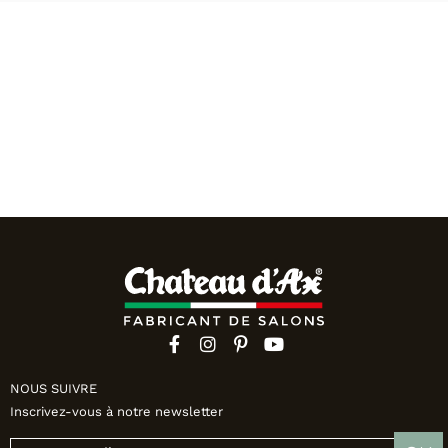
Canapés convertibles
Canapés d'angle
Canapés droits
Canapés modulables
Canapés relax
Fauteuils de relaxation D-Stress
PAR TAILLE
Canapés 2 places
Canapés 3 places
Canapés 4 places
Canapés panoramiques
Fauteuils
Poufs
CANAPÉS
NOUS SUIVRE
Tous les produits
Inscrivez-vous à notre newsletter