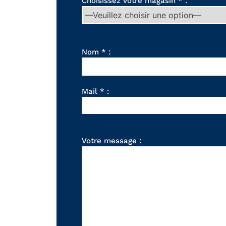
Choisissez votre magasin * :
Nom * :
Mail * :
Votre message :