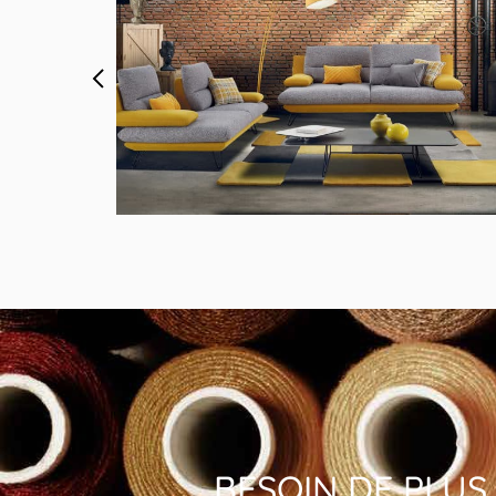
MODÈLE 1780 MONZA
Canapé 3 places + chaise longue en tissu anti-tach
Taupe
Aquaclean
BESOIN DE PLUS 