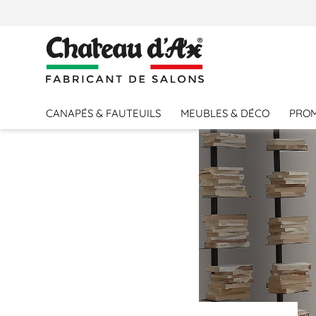
PERSONNALISER VOTRE CANAPÉ
CANAPÉS & FAUTEUILS
MEUBLES & DÉCO
PRO
MODÈLE
Accoudoir 14cm
Accoudoir 8cm
Delete element