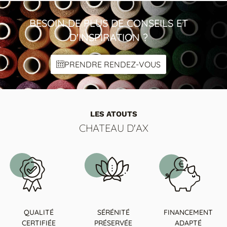
Canapé 3 pl
Chauffeuse Cuir Master & Tissu
BESOIN DE PLUS DE CONSEILS ET
D'INSPIRATION ?
PRENDRE RENDEZ-VOUS
LES ATOUTS
CHATEAU D'AX
QUALITÉ
SÉRÉNITÉ
FINANCEMENT
CERTIFIÉE
PRÉSERVÉE
ADAPTÉ