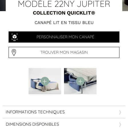
Tables basses
MODÈLE 22NY JUPITER
Tables repas
COLLECTION QUICKLIT®
Tapis
CANAPÉ LIT EN TISSU BLEU
PAR STYLE
PERSONNALISER MON CANAPÉ
Classique
Contemporain
Industriel
TROUVER MON MAGASIN
INFORMATIONS TECHNIQUES
PAR FORME
DIMENSIONS DISPONIBLES
Canapés avec méridienne