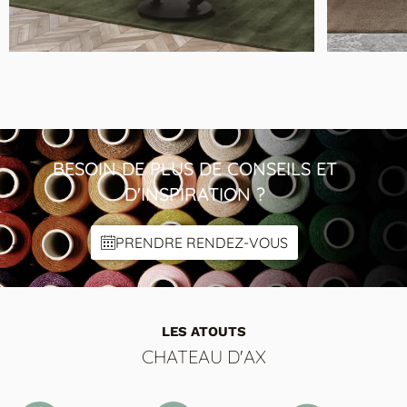
MODÈLE AKANTE VEGA
Table Basse Verre et Métal
BESOIN DE PLUS DE CONSEILS ET
D'INSPIRATION ?
PRENDRE RENDEZ-VOUS
LES ATOUTS
CHATEAU D'AX