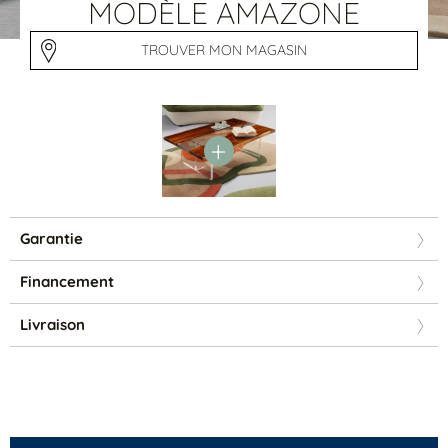
Tables basses
MODÈLE AMAZONE
Tables repas
Tapis
TROUVER MON MAGASIN
PAR STYLE
Classique
Contemporain
Industriel
Garantie
Financement
Livraison
PAR FORME
Canapés avec méridienne