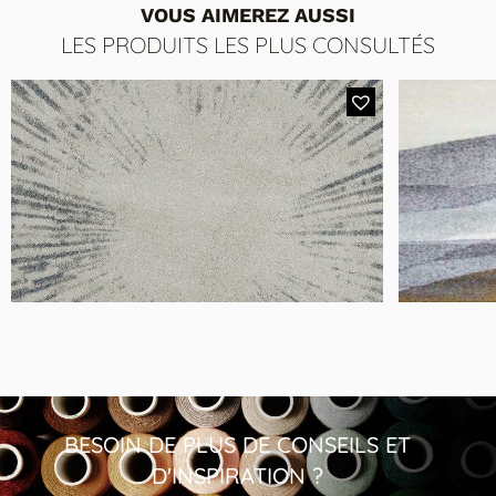
VOUS AIMEREZ AUSSI
LES PRODUITS LES PLUS CONSULTÉS
MODÈLE IDAHO SPLIT
M
Tapis Rond Gris
BESOIN DE PLUS DE CONSEILS ET
D'INSPIRATION ?