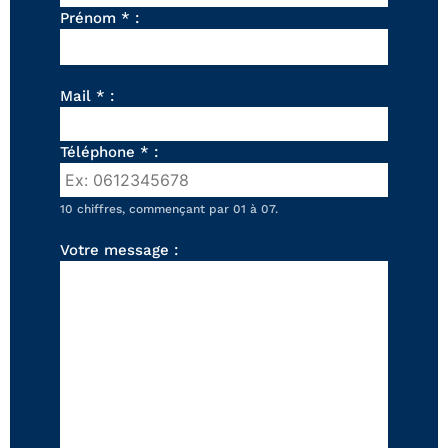
FAUTEUILS ET POUFS
Prénom * :
Tous les produits
Voir tous les produits et collections
Mail * :
Téléphone * :
10 chiffres, commençant par 01 à 07.
Votre message :