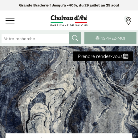
Grande Braderie ! Jusqu’à -40%, du 29 juillet au 25 août
INSPIREZ-MOI
Prendre rendez-vous
CANAPÉS ET FAUTEUILS
MEUBLES ET DÉCO
Tissus Greensofa
PAR CATÉGORIE
850 tissus et 250 cuirs
Chaises
Coussins
PAR MATIÈRE
Enfilades
Luminaires
Canapés cuir
Objets déco
Canapés tissu
Tableaux