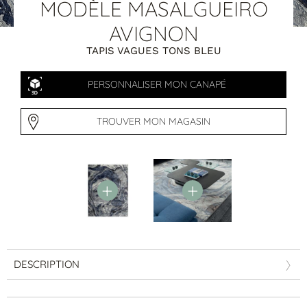
Tables basses
MODÈLE MASALGUEIRO
Tables repas
AVIGNON
Tapis
TAPIS VAGUES TONS BLEU
PAR STYLE
PERSONNALISER MON CANAPÉ
Classique
Contemporain
Industriel
TROUVER MON MAGASIN
DESCRIPTION
PAR FORME
Canapés avec méridienne