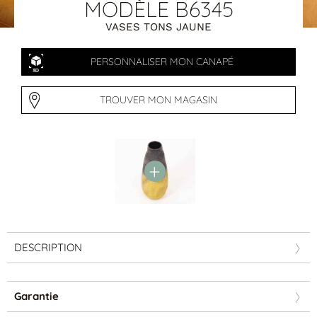
Tables basses
MODÈLE B6345
Tables repas
VASES TONS JAUNE
Tapis
PERSONNALISER MON CANAPÉ
PAR STYLE
Classique
TROUVER MON MAGASIN
Contemporain
Industriel
DESCRIPTION
PAR FORME
Garantie
Canapés avec méridienne