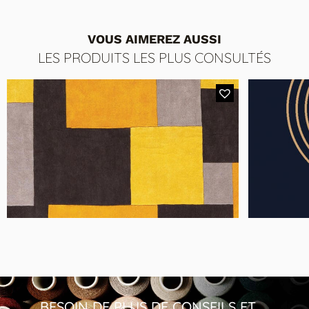
VOUS AIMEREZ AUSSI
LES PRODUITS LES PLUS CONSULTÉS
MODÈ
MODÈLE ORIGAMI
Tapis Design Origami Style Indus
Tapi
BESOIN DE PLUS DE CONSEILS ET