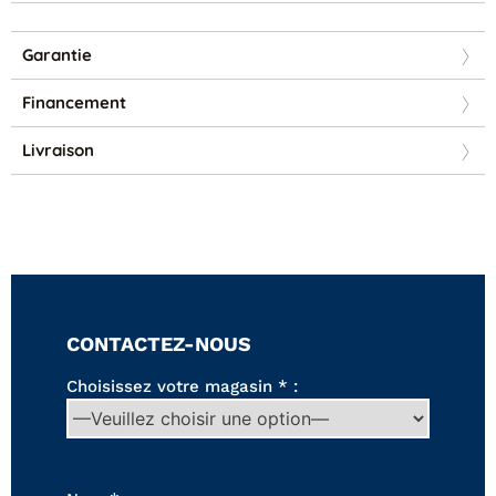
Canapés convertibles
Canapés d'angle
Garantie
Canapés droits
Canapés modulables
Financement
Canapés relax
Fauteuils de relaxation D-Stress
Livraison
PAR TAILLE
Canapés 2 places
Canapés 3 places
Canapés 4 places
Canapés panoramiques
Fauteuils
CONTACTEZ-NOUS
Poufs
Choisissez votre magasin * :
CANAPÉS
Tous les produits