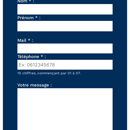
FAUTEUILS ET POUFS
Nom * :
Tous les produits
Prénom * :
Voir tous les produits et collections
Mail * :
Téléphone * :
10 chiffres, commençant par 01 à 07.
Votre message :