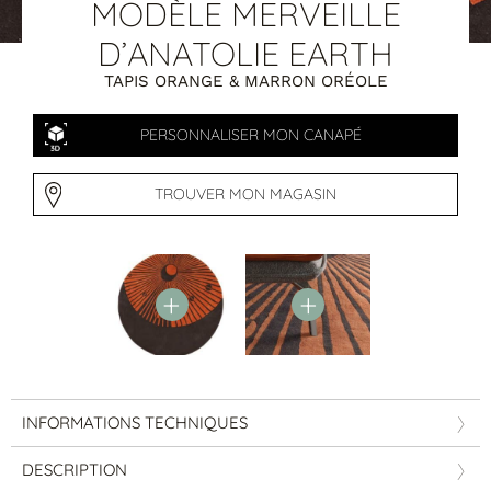
Tables basses
MODÈLE MERVEILLE
Tables repas
D’ANATOLIE EARTH
Tapis
TAPIS ORANGE & MARRON ORÉOLE
PAR STYLE
PERSONNALISER MON CANAPÉ
Classique
Contemporain
Industriel
TROUVER MON MAGASIN
INFORMATIONS TECHNIQUES
PAR FORME
DESCRIPTION
Canapés avec méridienne