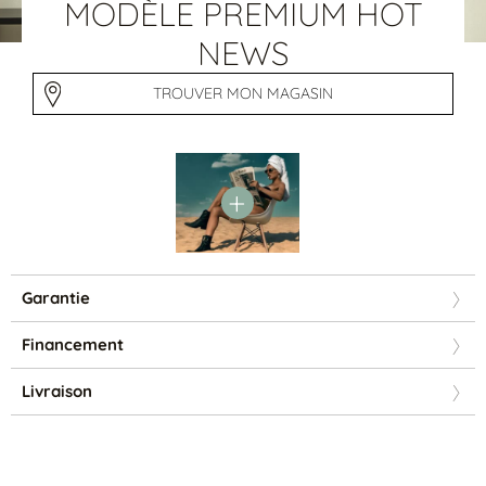
Tables basses
MODÈLE PREMIUM HOT
Tables repas
NEWS
Tapis
TROUVER MON MAGASIN
PAR STYLE
Classique
Contemporain
Industriel
Garantie
Financement
Livraison
PAR FORME
Canapés avec méridienne