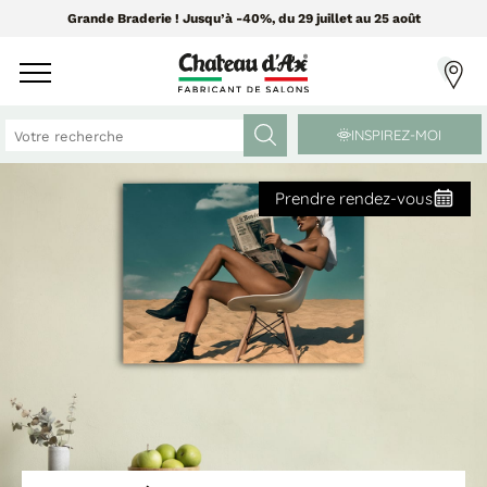
Grande Braderie ! Jusqu’à -40%, du 29 juillet au 25 août
INSPIREZ-MOI
Prendre rendez-vous
CANAPÉS ET FAUTEUILS
MEUBLES ET DÉCO
Tissus Greensofa
PAR CATÉGORIE
850 tissus et 250 cuirs
Chaises
Coussins
PAR MATIÈRE
Enfilades
Luminaires
Canapés cuir
Objets déco
Canapés tissu
Tableaux