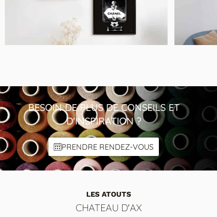
MODÈLE BANANE MARILYN
M
Vitrine relief
BESOIN DE PLUS DE CONSEILS ET
D'INSPIRATION ?
PRENDRE RENDEZ-VOUS
LES ATOUTS
CHATEAU D'AX