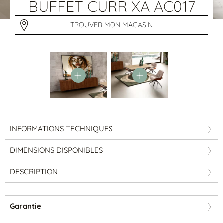
Tables basses
BUFFET CURR XA AC017
Tables repas
Tapis
TROUVER MON MAGASIN
PAR STYLE
Classique
Contemporain
Industriel
INFORMATIONS TECHNIQUES
DIMENSIONS DISPONIBLES
DESCRIPTION
PAR FORME
Garantie
Canapés avec méridienne