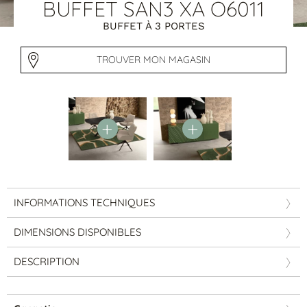
Tables basses
BUFFET SAN3 XA O6011
Tables repas
BUFFET À 3 PORTES
Tapis
TROUVER MON MAGASIN
PAR STYLE
Classique
Contemporain
Industriel
INFORMATIONS TECHNIQUES
DIMENSIONS DISPONIBLES
DESCRIPTION
PAR FORME
Canapés avec méridienne