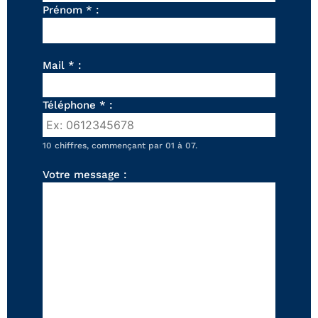
FAUTEUILS ET POUFS
Prénom * :
Tous les produits
Voir tous les produits et collections
Mail * :
Téléphone * :
10 chiffres, commençant par 01 à 07.
Votre message :