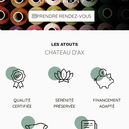
D'INSPIRATION ?
COLORIS 2
PRENDRE RENDEZ-VOUS
Bois wengue
DECO chrome noir
DECO metal noir
Pied canon
LES ATOUTS
CHATEAU D'AX
QUALITÉ
SÉRÉNITÉ
FINANCEMENT
CERTIFIÉE
PRÉSERVÉE
ADAPTÉ