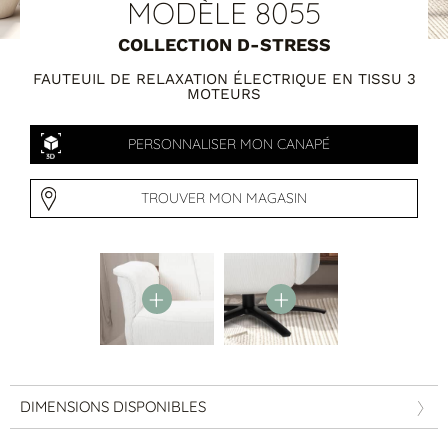
Tables basses
MODÈLE 8055
Tables repas
COLLECTION D-STRESS
Tapis
FAUTEUIL DE RELAXATION ÉLECTRIQUE EN TISSU 3
PAR STYLE
MOTEURS
Classique
PERSONNALISER MON CANAPÉ
Contemporain
Industriel
TROUVER MON MAGASIN
PAR FORME
DIMENSIONS DISPONIBLES
Canapés avec méridienne