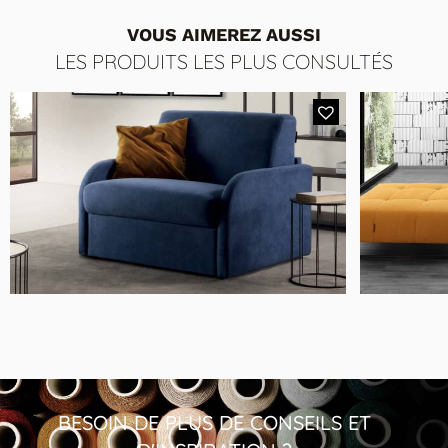
VOUS AIMEREZ AUSSI
LES PRODUITS LES PLUS CONSULTÉS
8055 L
8055 M
8055 S
COLORIS 1
Cat 0
Cat 1
Cat 2
Cat 3
Cat 4
MODÈLE 17SY MORPHEUS
Madras
Fauteuil Lit Accoudoirs 8cm
Semi
BESOIN DE PLUS DE CONSEILS ET
Soleda