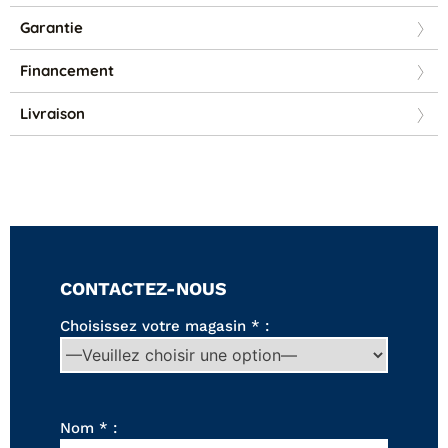
Canapés convertibles
Garantie
Canapés d'angle
Canapés droits
Financement
Canapés modulables
Canapés relax
Livraison
Fauteuils de relaxation D-Stress
PAR TAILLE
Canapés 2 places
Canapés 3 places
Canapés 4 places
Canapés panoramiques
CONTACTEZ-NOUS
Fauteuils
Poufs
Choisissez votre magasin * :
CANAPÉS
Tous les produits
Nom * :