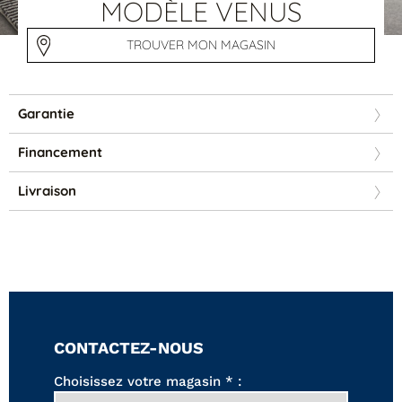
Tables basses
MODÈLE VENUS
Tables repas
Tapis
TROUVER MON MAGASIN
PAR STYLE
Garantie
Classique
Contemporain
Financement
Industriel
Livraison
CONTACTEZ-NOUS
PAR FORME
Choisissez votre magasin * :
Canapés avec méridienne