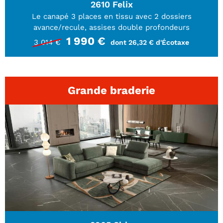
2610 Felix
Canapés convertibles
Le canapé 3 places en tissu avec 2 dossiers
Canapés d'angle
avance/recule, assises double profondeurs
Canapés droits
Canapés modulables
1 990 €
3 014 €
dont 26,32 € d'Écotaxe
Canapés relax
Fauteuils de relaxation D-Stress
PAR TAILLE
Grande braderie
Canapés 2 places
Canapés 3 places
Canapés 4 places
Canapés panoramiques
Fauteuils
Poufs
CANAPÉS
Tous les produits