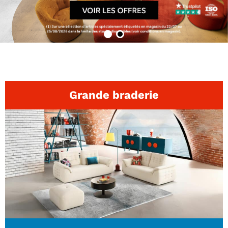
Tables basses
Tables repas
Tapis
PAR STYLE
Classique
Contemporain
Industriel
Grande braderie
PAR FORME
Canapés avec méridienne