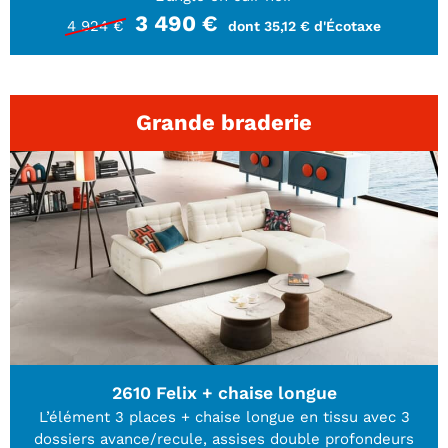
3 490 €
4 924 €
dont 35,12 € d'Écotaxe
Grande braderie
2610 Felix + chaise longue
L’élément 3 places + chaise longue en tissu avec 3
dossiers avance/recule, assises double profondeurs