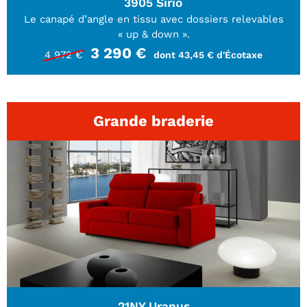
FAUTEUILS ET POUFS
3905 Sirio
Le canapé d’angle en tissu avec dossiers relevables
Tous les produits
« up & down ».
3 290 €
4 972 €
dont 43,45 € d'Écotaxe
Voir tous les produits et collections
Grande braderie
21NY Uranus